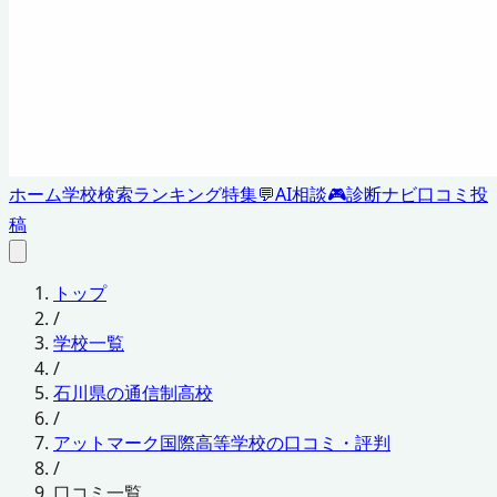
ホーム
学校検索
ランキング
特集
💬
AI相談
🎮
診断ナビ
口コミ投
稿
トップ
/
学校一覧
/
石川県の通信制高校
/
アットマーク国際高等学校の口コミ・評判
/
口コミ一覧