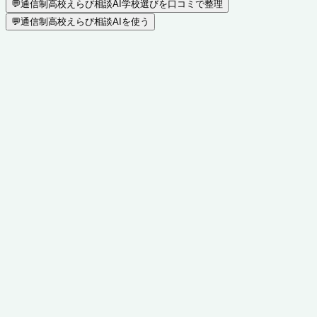
💬
通信制高校えらび相談AI
学校選びを口コミで整理
💬
通信制高校えらび相談AIを使う