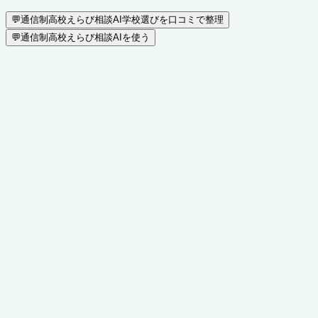
💬
通信制高校えらび相談AI
学校選びを口コミで整理
💬
通信制高校えらび相談AIを使う