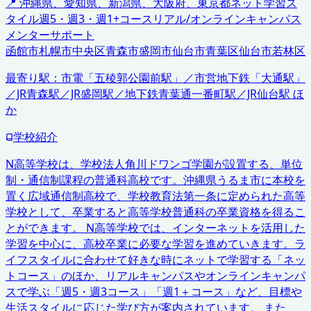
📍
沖縄県、愛知県、新潟県、大阪府、東京都
ネット学習ス
タイル
週5・週3・週1+コース
リアル/オンラインキャンパス
メンターサポート
函館市
札幌市中央区
青森市
盛岡市
仙台市青葉区
仙台市若林区
最寄り駅：
市電「五稜郭公園前駅」／市営地下鉄「大通駅」
／JR青森駅／JR盛岡駅／地下鉄青葉通一番町駅／JR仙台駅 ほ
か
学校紹介
N高等学校は、学校法人角川ドワンゴ学園が設置する、単位
制・通信制課程の普通科高校です。沖縄県うるま市に本校を
置く広域通信制高校で、学校教育法第一条に定められた高等
学校として、卒業すると高等学校普通科の卒業資格を得るこ
とができます。 N高等学校では、インターネットを活用した
学習を中心に、高校卒業に必要な学習を進めていきます。ラ
イフスタイルに合わせて好きな時にネットで学習する「ネッ
トコース」のほか、リアルキャンパスやオンラインキャンパ
スで学ぶ「週5・週3コース」「週1＋コース」など、目標や
生活スタイルに応じた学び方が案内されています。 また、