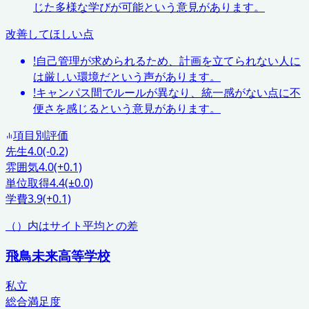
じた多様な学びが可能という意見があります。
改善してほしい点
!
自己管理が求められるため、計画を立てられない人に
は厳しい環境だという声があります。
!
キャンパス間でルールが異なり、統一感がない点に不
便さを感じるという意見があります。
項目別評価
先生
4.0
(-0.2)
雰囲気
4.0
(+0.1)
単位取得
4.4
(±0.0)
学費
3.9
(+0.1)
（）内はサイト平均との差
飛鳥未来高等学校
私立
総合満足度