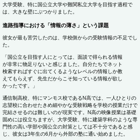
大学受験、特に国公立大学や難関私立大学を目指す過程で
は、大きな壁にぶつかりました。
進路指導における「情報の薄さ」という課題
彼女が最も苦労したのは、学校側からの受験情報の不足でし
た。
「国公立を目指す人にとっては、面談で得られる情報
が非常に物足りないと感じました。自分たちでネット
検索すればすぐに出てくるようなレベルの情報しか教
えてもらえず、先生だからこそ知っている情報が欲し
かったです。」
通信制高校、特にマンモス校であるN高では、一人ひとりの
志望校に合わせたきめ細やかな受験戦略を学校の授業だけで
完結させるのは難しいのが現実です。N高の映像授業は基礎
固めには役立ちますが、大学受験、特に建築学科のような専
門性の高い学部や国公立の対策としては不十分であると感
じ、彼女は3年生の6月から外部の塾に通い始めました。