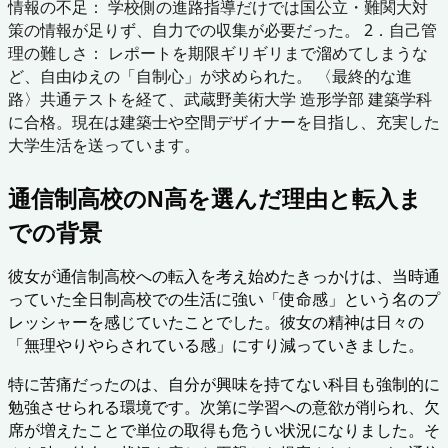
情報の不足： 学校側の進路指導だけでは国公立・難関大対
策の情報が足りず、自力での収集が必要だった。 2．自己管
理の難しさ： レポートを期限ギリギリまで溜めてしまうな
ど、自由ゆえの「自制心」が求められた。 〈最終的な進
路〉共通テストを経て、武蔵野美術大学 造形学部 建築学科
に合格。現在は建築士や空間デザイナーを目指し、充実した
大学生活を送っています。
通信制高校のN高を選んだ理由と転入ま
での背景
彼女が通信制高校への転入を考え始めたきっかけは、当時通
っていた全日制高校での生活に強い「使命感」という名のプ
レッシャーを感じていたことでした。彼女の精神は日々の
「無理やりやらされている感」にすり減っていきました。
特に苦痛だったのは、自分が興味を持てない科目も強制的に
勉強させられる環境です。次第に学習への意欲が削られ、欠
席が増えたことで単位の取得も危うい状況になりました。そ