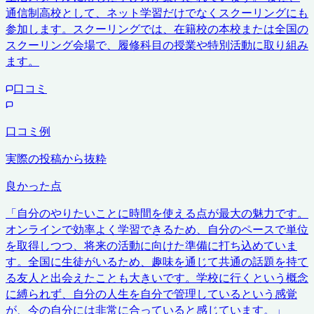
通信制高校として、ネット学習だけでなくスクーリングにも
参加します。スクーリングでは、在籍校の本校または全国の
スクーリング会場で、履修科目の授業や特別活動に取り組み
ます。
口コミ
口コミ例
実際の投稿から抜粋
良かった点
「
自分のやりたいことに時間を使える点が最大の魅力です。
オンラインで効率よく学習できるため、自分のペースで単位
を取得しつつ、将来の活動に向けた準備に打ち込めていま
す。全国に生徒がいるため、趣味を通じて共通の話題を持て
る友人と出会えたことも大きいです。学校に行くという概念
に縛られず、自分の人生を自分で管理しているという感覚
が、今の自分には非常に合っていると感じています。
」