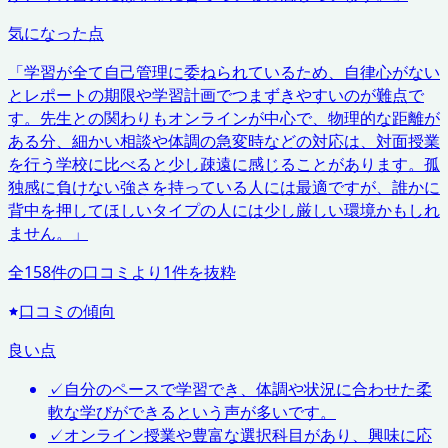
気になった点
「
学習が全て自己管理に委ねられているため、自律心がない
とレポートの期限や学習計画でつまずきやすいのが難点で
す。先生との関わりもオンラインが中心で、物理的な距離が
ある分、細かい相談や体調の急変時などの対応は、対面授業
を行う学校に比べると少し疎遠に感じることがあります。孤
独感に負けない強さを持っている人には最適ですが、誰かに
背中を押してほしいタイプの人には少し厳しい環境かもしれ
ません。
」
全
158
件の口コミより
1
件を抜粋
口コミの傾向
良い点
✓
自分のペースで学習でき、体調や状況に合わせた柔
軟な学びができるという声が多いです。
✓
オンライン授業や豊富な選択科目があり、興味に応