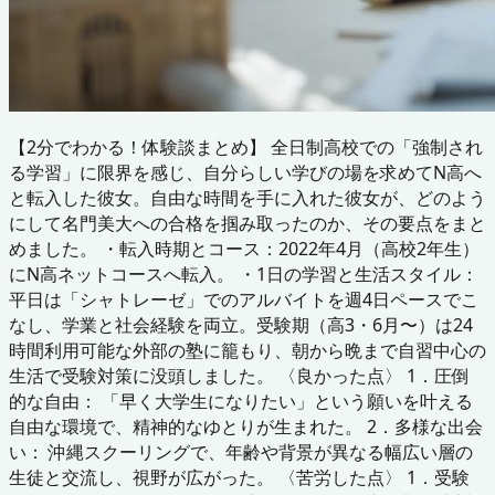
【2分でわかる！体験談まとめ】 全日制高校での「強制され
る学習」に限界を感じ、自分らしい学びの場を求めてN高へ
と転入した彼女。自由な時間を手に入れた彼女が、どのよう
にして名門美大への合格を掴み取ったのか、その要点をまと
めました。 ・転入時期とコース：2022年4月（高校2年生）
にN高ネットコースへ転入。 ・1日の学習と生活スタイル：
平日は「シャトレーゼ」でのアルバイトを週4日ペースでこ
なし、学業と社会経験を両立。受験期（高3・6月〜）は24
時間利用可能な外部の塾に籠もり、朝から晩まで自習中心の
生活で受験対策に没頭しました。 〈良かった点〉 1．圧倒
的な自由： 「早く大学生になりたい」という願いを叶える
自由な環境で、精神的なゆとりが生まれた。 2．多様な出会
い： 沖縄スクーリングで、年齢や背景が異なる幅広い層の
生徒と交流し、視野が広がった。 〈苦労した点〉 1．受験