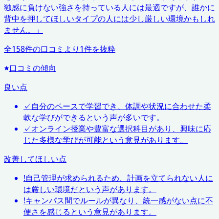
独感に負けない強さを持っている人には最適ですが、誰かに
背中を押してほしいタイプの人には少し厳しい環境かもしれ
ません。
」
全
158
件の口コミより
1
件を抜粋
口コミの傾向
良い点
✓
自分のペースで学習でき、体調や状況に合わせた柔
軟な学びができるという声が多いです。
✓
オンライン授業や豊富な選択科目があり、興味に応
じた多様な学びが可能という意見があります。
改善してほしい点
!
自己管理が求められるため、計画を立てられない人に
は厳しい環境だという声があります。
!
キャンパス間でルールが異なり、統一感がない点に不
便さを感じるという意見があります。