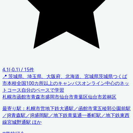
4.1
(-0.1)
/
15
件
📍
茨城県、埼玉県、大阪府、北海道、宮城県
茨城県つくば
市本校
全国100カ所以上のキャンパス
オンライン中心のネッ
トコース
自分のペースで学習
札幌市
函館市
青森市
盛岡市
仙台市青葉区
仙台市若林区
最寄り駅：
札幌市営地下鉄大通駅／函館市電五稜郭公園前駅
／JR青森駅／JR盛岡駅／地下鉄青葉通一番町駅／地下鉄東西
線宮城野通駅 ほか