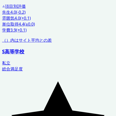
項目別評価
先生
4.0
(-0.2)
雰囲気
4.0
(+0.1)
単位取得
4.4
(±0.0)
学費
3.9
(+0.1)
（）内はサイト平均との差
S高等学校
私立
総合満足度