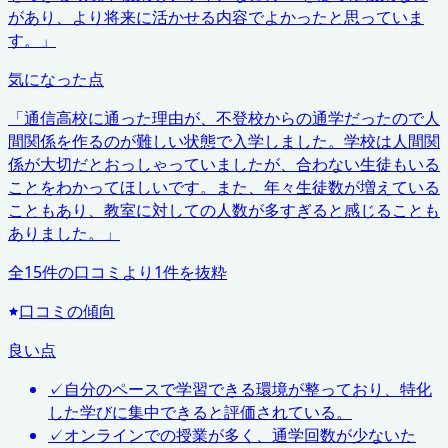
があり、より将来に活かせる内容でよかったと思っていま
す。
」
気になった点
「
通信高校に通った理由が、不登校からの通学だったので人
間関係を作るのが難しい状態で入学しました。学校は人間関
係が大切だとおっしゃっていましたが、合わない生徒もいる
ことをわかってほしいです。また、年々生徒数が増えている
こともあり、教室に対しての人数が多すぎると感じることも
ありました。
」
全
15
件の口コミより
1
件を抜粋
口コミの傾向
良い点
✓
自分のペースで学習できる環境が整っており、特化
した学びに集中できると評価されている。
✓
オンラインでの授業が多く、通学回数が少ないた