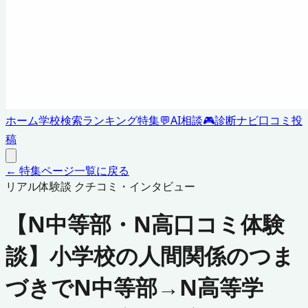
ホーム
学校検索
ランキング
特集
💬
AI相談
🎮
診断ナビ
口コミ投
稿
← 特集ページ一覧に戻る
リアル体験談 クチコミ・インタビュー
【N中等部・N高口コミ体験
談】小学校の人間関係のつま
づきでN中等部→N高等学