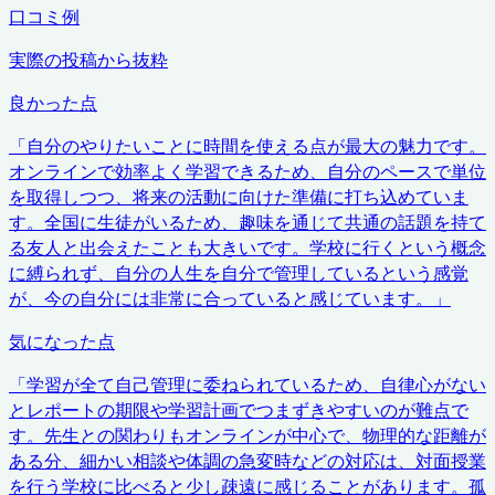
口コミ例
実際の投稿から抜粋
良かった点
「
自分のやりたいことに時間を使える点が最大の魅力です。
オンラインで効率よく学習できるため、自分のペースで単位
を取得しつつ、将来の活動に向けた準備に打ち込めていま
す。全国に生徒がいるため、趣味を通じて共通の話題を持て
る友人と出会えたことも大きいです。学校に行くという概念
に縛られず、自分の人生を自分で管理しているという感覚
が、今の自分には非常に合っていると感じています。
」
気になった点
「
学習が全て自己管理に委ねられているため、自律心がない
とレポートの期限や学習計画でつまずきやすいのが難点で
す。先生との関わりもオンラインが中心で、物理的な距離が
ある分、細かい相談や体調の急変時などの対応は、対面授業
を行う学校に比べると少し疎遠に感じることがあります。孤