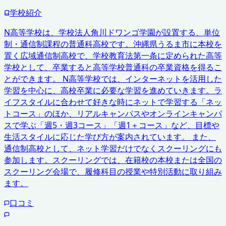
学校紹介
N高等学校は、学校法人角川ドワンゴ学園が設置する、単位
制・通信制課程の普通科高校です。沖縄県うるま市に本校を
置く広域通信制高校で、学校教育法第一条に定められた高等
学校として、卒業すると高等学校普通科の卒業資格を得るこ
とができます。 N高等学校では、インターネットを活用した
学習を中心に、高校卒業に必要な学習を進めていきます。ラ
イフスタイルに合わせて好きな時にネットで学習する「ネッ
トコース」のほか、リアルキャンパスやオンラインキャンパ
スで学ぶ「週5・週3コース」「週1＋コース」など、目標や
生活スタイルに応じた学び方が案内されています。 また、
通信制高校として、ネット学習だけでなくスクーリングにも
参加します。スクーリングでは、在籍校の本校または全国の
スクーリング会場で、履修科目の授業や特別活動に取り組み
ます。
口コミ