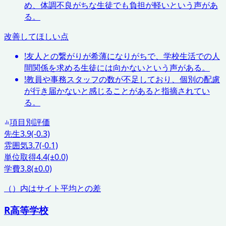
め、体調不良がちな生徒でも負担が軽いという声があ
る。
改善してほしい点
!
友人との繋がりが希薄になりがちで、学校生活での人
間関係を求める生徒には向かないという声がある。
!
教員や事務スタッフの数が不足しており、個別の配慮
が行き届かないと感じることがあると指摘されてい
る。
項目別評価
先生
3.9
(-0.3)
雰囲気
3.7
(-0.1)
単位取得
4.4
(±0.0)
学費
3.8
(±0.0)
（）内はサイト平均との差
R高等学校