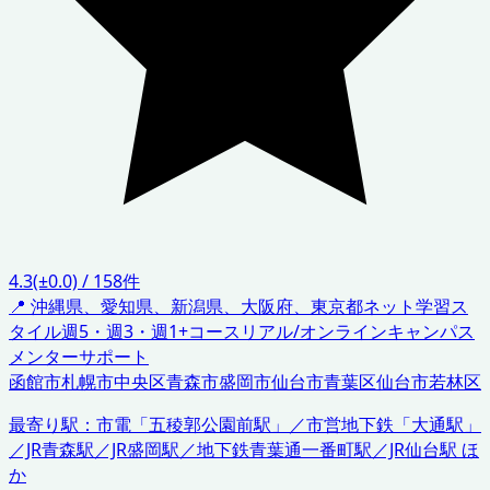
4.3
(±0.0)
/
158
件
📍
沖縄県、愛知県、新潟県、大阪府、東京都
ネット学習ス
タイル
週5・週3・週1+コース
リアル/オンラインキャンパス
メンターサポート
函館市
札幌市中央区
青森市
盛岡市
仙台市青葉区
仙台市若林区
最寄り駅：
市電「五稜郭公園前駅」／市営地下鉄「大通駅」
／JR青森駅／JR盛岡駅／地下鉄青葉通一番町駅／JR仙台駅 ほ
か