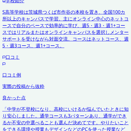
学校紹介
S高等学校は茨城県つくば市作谷の本校を置き、全国100カ
所以上のキャンパスで学習。主にオンライン中心のネットコ
ースで自分のペースで効率的に学び、週5・週3・週1+コー
スではリアルまたはオンラインキャンパスを選択しメンター
サポートを受けながら対面交流。コースはネットコース、週
5・週3コース、週1+コース。
口コミ
口コミ例
実際の投稿から抜粋
良かった点
「
中学が不登校になり、高校にいけるか悩んでいたときに知
り安心しました。通学コースも3パターンあり、通学ができ
るか不安の中選べることも選んだ決めてです。やりたいこと
をできる環境や授業もデザインなどのPCを使った授業など