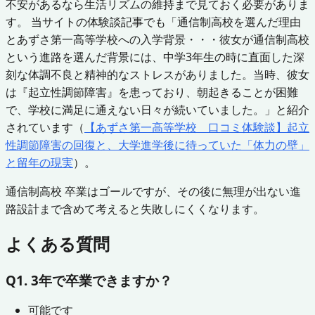
不安があるなら生活リズムの維持まで見ておく必要がありま
す。 当サイトの体験談記事でも「通信制高校を選んだ理由
とあずさ第一高等学校への入学背景・・・彼女が通信制高校
という進路を選んだ背景には、中学3年生の時に直面した深
刻な体調不良と精神的なストレスがありました。当時、彼女
は『起立性調節障害』を患っており、朝起きることが困難
で、学校に満足に通えない日々が続いていました。」と紹介
されています（
【あずさ第一高等学校 口コミ体験談】起立
性調節障害の回復と、大学進学後に待っていた「体力の壁」
と留年の現実
）。
通信制高校 卒業はゴールですが、その後に無理が出ない進
路設計まで含めて考えると失敗しにくくなります。
よくある質問
Q1. 3年で卒業できますか？
可能です