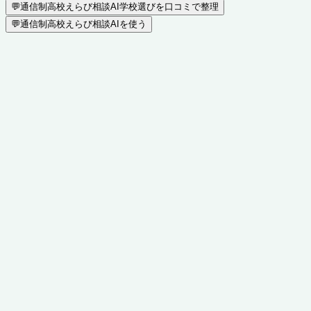
💬
通信制高校えらび相談AI
学校選びを口コミで整理
💬
通信制高校えらび相談AIを使う