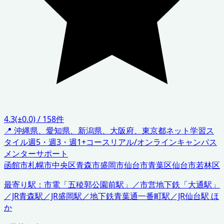
4.3
(±0.0)
/
158
件
📍
沖縄県、愛知県、新潟県、大阪府、東京都
ネット学習ス
タイル
週5・週3・週1+コース
リアル/オンラインキャンパス
メンターサポート
函館市
札幌市中央区
青森市
盛岡市
仙台市青葉区
仙台市若林区
最寄り駅：
市電「五稜郭公園前駅」／市営地下鉄「大通駅」
／JR青森駅／JR盛岡駅／地下鉄青葉通一番町駅／JR仙台駅 ほ
か