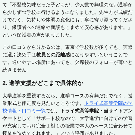
て「不登校気味だった子どもが、少人数で無理のない通学か
ら少しずつ学校に行けるようになりました。先生方が成績だ
けでなく、気持ちや体調の変化にも丁寧に寄り添ってくださ
り、保護者への連絡や面談もこまめで安心感があります。」
という保護者の声がありました。
この口コミから分かるのは、東京で学校数が多くても、実際
に選ぶ決め手は
教員との距離感
になりやすいということで
す。通いやすい場所にあっても、欠席後のフォローが薄いと
続きません。
2. 進学支援がどこまで具体的か
大学進学を重視するなら、進学コースの有無だけでなく、授
業形式と伴走度を見たいところです。
トライ式高等学院の学
校情報・口コミ一覧
では、
トライ式高等学院・当サイトアン
ケート
として「サポート校なので、大学進学に向けての学習
が充実しており完全１対１の授業で本人のペースに合わせて
授業を進めてくれます。」という評価がありました。