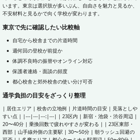
います。東京は選択肢が多いぶん、自由さを魅力と見るか、
不安材料と見るかで向く学校が変わります。
東京で先に確認したい比較軸
自宅から校舎までの片道時間
週何回の登校が前提か
体調不良時の振替やオンライン対応
保護者連絡・面談の頻度
都心校舎と郊外校舎の使い分け可否
通学負担の目安をざっくり整理
| 居住エリア | 校舎の立地例 | 片道時間の目安 | 見落としや
すい点 | |---|---|---:|---| | 23区内 | 新宿・池袋・渋谷周辺 |
20〜40分 | 乗換回数で疲れやすさが変わる | | 23区東部・
西部 | 山手線外側の主要駅 | 30〜50分 | 朝ラッシュ回避の
可否 | | 多摩エリア | 都心ターミナル駅周辺 | 50〜80分 |