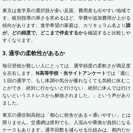
東京は進学系の選択肢が多い反面、費用差も出やすい地域で
す。個別指導の厚さを求めるほど、学費や追加費用が上がる
傾向があります。進学希望の家庭は、カリキュラム名より
誰
が、どの頻度で、どこまで伴走するか
を確認すると比較しや
すくなります。
3. 通学の柔軟性があるか
毎日登校が難しい人にとっては、通学頻度の柔軟さが満足度
を左右します。
N高等学校・当サイトアンケート
では「週に
１回の通学で、もし体調や気分が優れなくても気軽に休むこ
とができ、絶対に行かないと行けない、絶対に休んでは行け
ないというストレスから解放されました。」という声があり
ました。
東京の通信制高校は「都心に校舎がある＝通いやすい」とは
限りません。交通網は便利でも、人混みや乗換が負担になる
ケースもあります。通学回数を減らせる仕組みは、都内だか