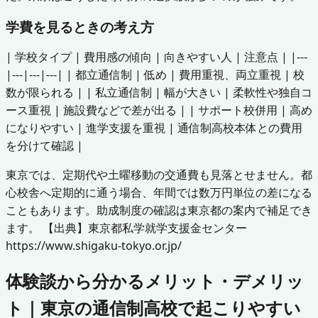
学費を見るときの考え方
| 学校タイプ | 費用感の傾向 | 向きやすい人 | 注意点 | |---
|---|---|---| | 都立通信制 | 低め | 費用重視、両立重視 | 校
数が限られる | | 私立通信制 | 幅が大きい | 柔軟性や独自コ
ース重視 | 施設費などで差が出る | | サポート校併用 | 高め
になりやすい | 進学支援を重視 | 通信制高校本体との費用
を分けて確認 |
東京では、定期代や土曜移動の交通費も見落とせません。都
心校舎へ定期的に通う場合、年間では数万円単位の差になる
こともあります。助成制度の確認は東京都の案内で補足でき
ます。 【出典】東京都私学就学支援金センター
https://www.shigaku-tokyo.or.jp/
体験談から分かるメリット・デメリッ
ト｜東京の通信制高校で起こりやすい