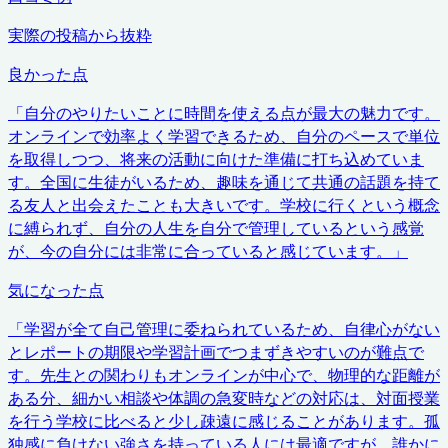
実際の投稿から抜粋
良かった点
「
自分のやりたいことに時間を使える点が最大の魅力です。
オンラインで効率よく学習できるため、自分のペースで単位
を取得しつつ、将来の活動に向けた準備に打ち込めていま
す。全国に生徒がいるため、趣味を通じて共通の話題を持て
る友人と出会えたことも大きいです。学校に行くという概念
に縛られず、自分の人生を自分で管理しているという感覚
が、今の自分には非常に合っていると感じています。
」
気になった点
「
学習が全て自己管理に委ねられているため、自律心がない
とレポートの期限や学習計画でつまずきやすいのが難点で
す。先生との関わりもオンラインが中心で、物理的な距離が
ある分、細かい相談や体調の急変時などの対応は、対面授業
を行う学校に比べると少し疎遠に感じることがあります。孤
独感に負けない強さを持っている人には最適ですが、誰かに