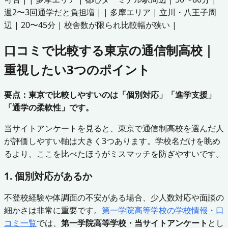
週2〜3回通学だと負担増 | | 多摩エリア | 立川・八王子周
辺 | 20〜45分 | 校舎数が限られ比較幅が狭い |
口コミで比較する東京の通信制高校｜
重視したい3つのポイント
要点：東京で比較しやすいのは「個別対応」「進学支援」
「通学の柔軟性」です。
当サイトアンケートを見ると、東京で通信制高校を選んだ人
が評価しやすい軸は大きく3つあります。学校名だけを眺め
るより、ここを比べたほうがミスマッチを防ぎやすいです。
1. 個別対応があるか
不登校経験や体調面の不安がある場合、少人数対応や面談の
細かさは非常に重要です。
第一学院高等学校の学校情報・口
コミ一覧
では、
第一学院高等学校・当サイトアンケート
とし