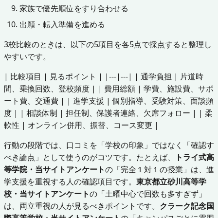
家族で優先順位をすり合わせる
出願・転入準備を進める
3校比較のときは、以下の5項目を各5点で採点すると整理し
やすいです。
| 比較項目 | 見るポイント | |---|---| | 通学負担 | 片道時
間、乗換回数、登校頻度 | | 費用総額 | 学費、施設費、サポ
ート費、交通費 | | 進学支援 | 個別指導、受験対策、面談頻
度 | | 相談体制 | 担任制、保護者連絡、欠席フォロー | | 柔
軟性 | オンライン併用、振替、コース変更 |
行動の段階では、口コミを「学校の印象」ではなく「確認す
べき論点」として使うのがコツです。たとえば、
トライ式高
等学院・当サイトアンケート
の「完全１対１の授業」は、進
学支援を重視する人の確認項目です。
東京都立砂川高等学
校・当サイトアンケート
の「土曜中心で回数も多すぎず」
は、両立重視の人が見るべきポイントです。
クラーク記念国
際高等学校・当サイトアンケート
の「キャンパスごとに雰囲