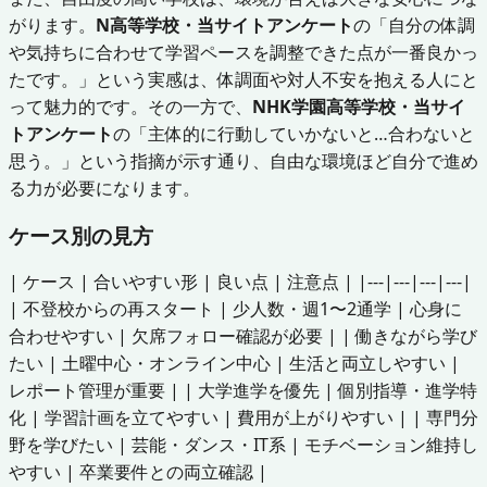
がります。
N高等学校・当サイトアンケート
の「自分の体調
や気持ちに合わせて学習ペースを調整できた点が一番良かっ
たです。」という実感は、体調面や対人不安を抱える人にと
って魅力的です。その一方で、
NHK学園高等学校・当サイ
トアンケート
の「主体的に行動していかないと…合わないと
思う。」という指摘が示す通り、自由な環境ほど自分で進め
る力が必要になります。
ケース別の見方
| ケース | 合いやすい形 | 良い点 | 注意点 | |---|---|---|---|
| 不登校からの再スタート | 少人数・週1〜2通学 | 心身に
合わせやすい | 欠席フォロー確認が必要 | | 働きながら学び
たい | 土曜中心・オンライン中心 | 生活と両立しやすい |
レポート管理が重要 | | 大学進学を優先 | 個別指導・進学特
化 | 学習計画を立てやすい | 費用が上がりやすい | | 専門分
野を学びたい | 芸能・ダンス・IT系 | モチベーション維持し
やすい | 卒業要件との両立確認 |