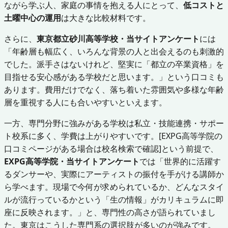
ながら学ぶ人、家庭の事情を抱える人にとって、
低コストと
土曜中心の運用
は大きな比較材料です。
さらに、
東京都立砂川高等学校・当サイトアンケート
には
「年齢層も幅広く、いろんな背景の人と出会えるのも刺激的
でした。派手さはないけれど、堅実に「都立の卒業資格」を
目指せる安心感がある学校だと思います。」という口コミも
あります。費用だけでなく、落ち着いた雰囲気や多様な年齢
層を重視する人にも合いやすいといえます。
一方、専門分野に強みがある学校は私立・技能連携・サポー
ト校系に多く、学費は上がりやすいです。[EXPG高等学院の
口コミページがある場合は校名検索で確認]という前提で、
EXPG高等学院・当サイトアンケート
では「世界的に活躍す
るダンサーや、実際にアーティストの振付を手がける講師か
ら学べます。現場で今何が求められているか、どんなスタイ
ルが流行っているかという「生の情報」がカリキュラムに即
座に反映されます。」と、専門性の高さが語られていまし
た。東京はこうした専門系の選択肢が多いのが強みです。