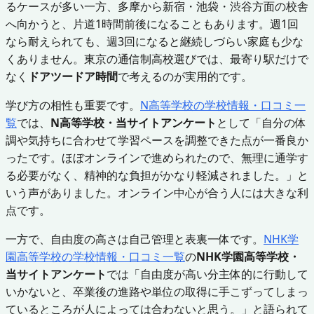
るケースが多い一方、多摩から新宿・池袋・渋谷方面の校舎
へ向かうと、片道1時間前後になることもあります。週1回
なら耐えられても、週3回になると継続しづらい家庭も少な
くありません。東京の通信制高校選びでは、最寄り駅だけで
なく
ドアツードア時間
で考えるのが実用的です。
学び方の相性も重要です。
N高等学校の学校情報・口コミ一
覧
では、
N高等学校・当サイトアンケート
として「自分の体
調や気持ちに合わせて学習ペースを調整できた点が一番良か
ったです。ほぼオンラインで進められたので、無理に通学す
る必要がなく、精神的な負担がかなり軽減されました。」と
いう声がありました。オンライン中心が合う人には大きな利
点です。
一方で、自由度の高さは自己管理と表裏一体です。
NHK学
園高等学校の学校情報・口コミ一覧
の
NHK学園高等学校・
当サイトアンケート
では「自由度が高い分主体的に行動して
いかないと、卒業後の進路や単位の取得に手こずってしまっ
ているところが人によっては合わないと思う。」と語られて