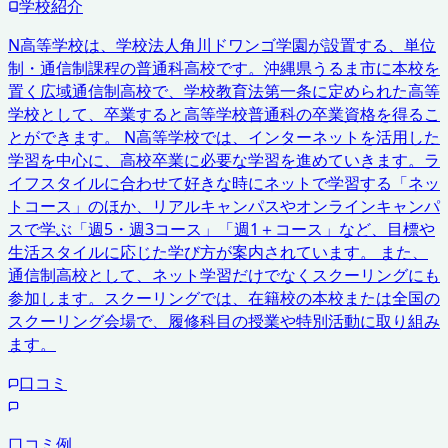
学校紹介
N高等学校は、学校法人角川ドワンゴ学園が設置する、単位
制・通信制課程の普通科高校です。沖縄県うるま市に本校を
置く広域通信制高校で、学校教育法第一条に定められた高等
学校として、卒業すると高等学校普通科の卒業資格を得るこ
とができます。 N高等学校では、インターネットを活用した
学習を中心に、高校卒業に必要な学習を進めていきます。ラ
イフスタイルに合わせて好きな時にネットで学習する「ネッ
トコース」のほか、リアルキャンパスやオンラインキャンパ
スで学ぶ「週5・週3コース」「週1＋コース」など、目標や
生活スタイルに応じた学び方が案内されています。 また、
通信制高校として、ネット学習だけでなくスクーリングにも
参加します。スクーリングでは、在籍校の本校または全国の
スクーリング会場で、履修科目の授業や特別活動に取り組み
ます。
口コミ
口コミ例