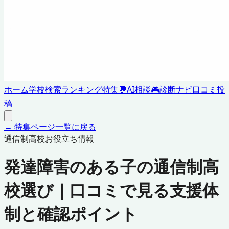
ホーム
学校検索
ランキング
特集
💬
AI相談
🎮
診断ナビ
口コミ投
稿
← 特集ページ一覧に戻る
通信制高校お役立ち情報
発達障害のある子の通信制高
校選び｜口コミで見る支援体
制と確認ポイント