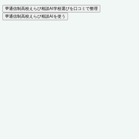
💬
通信制高校えらび相談AI
学校選びを口コミで整理
💬
通信制高校えらび相談AIを使う