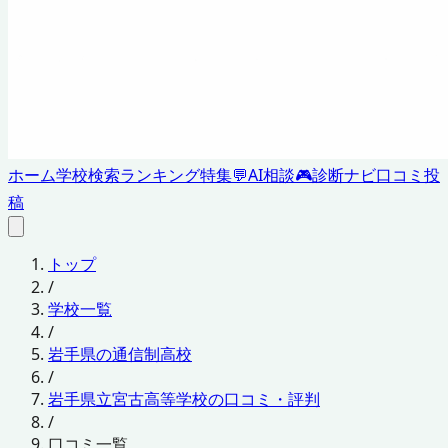
ホーム
学校検索
ランキング
特集
💬
AI相談
🎮
診断ナビ
口コミ投
稿
トップ
/
学校一覧
/
岩手県の通信制高校
/
岩手県立宮古高等学校の口コミ・評判
/
口コミ一覧