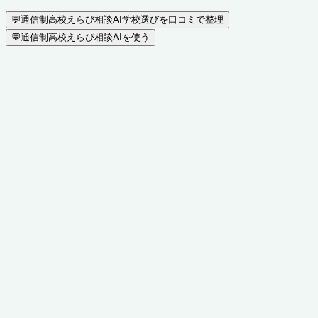
💬
通信制高校えらび相談AI
学校選びを口コミで整理
💬
通信制高校えらび相談AIを使う