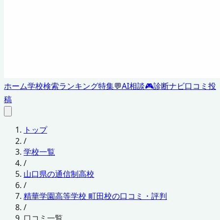
ホーム
学校検索
ランキング
特集
💬
AI相談
🎮
診断ナビ
口コミ投
稿
トップ
/
学校一覧
/
山口県の通信制高校
/
精華学園高等学校 町田校の口コミ・評判
/
口コミ一覧