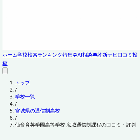
ホーム
学校検索
ランキング
特集
💬
AI相談
🎮
診断ナビ
口コミ投
稿
トップ
/
学校一覧
/
宮城県の通信制高校
/
仙台育英学園高等学校 広域通信制課程の口コミ・評判