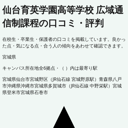
仙台育英学園高等学校 広域通
信制課程の口コミ・評判
在校生・卒業生・保護者の口コミを掲載しています。良かっ
た点・気になる点・合う人の傾向をあわせて確認できます。
宮城県
キャンパス所在地
全
6
拠点・（ ）内は最寄り駅
宮城県
仙台市宮城野区
（
JR仙石線 宮城野原駅
）
青森県
八戸
市
沖縄県
沖縄市
宮城県
多賀城市
（
JR仙石線 中野栄駅
）
宮城
県
登米市
宮城県
石巻市