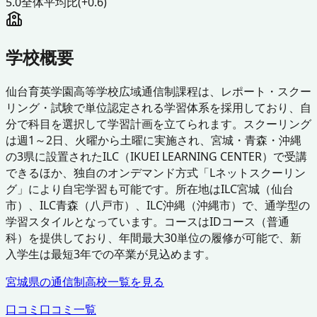
5.0
全体平均比
(+0.6)
学校概要
仙台育英学園高等学校広域通信制課程は、レポート・スクー
リング・試験で単位認定される学習体系を採用しており、自
分で科目を選択して学習計画を立てられます。スクーリング
は週1～2日、火曜から土曜に実施され、宮城・青森・沖縄
の3県に設置されたILC（IKUEI LEARNING CENTER）で受講
できるほか、独自のオンデマンド方式「Lネットスクーリン
グ」により自宅学習も可能です。所在地はILC宮城（仙台
市）、ILC青森（八戸市）、ILC沖縄（沖縄市）で、通学型の
学習スタイルとなっています。コースはIDコース（普通
科）を提供しており、年間最大30単位の履修が可能で、新
入学生は最短3年での卒業が見込めます。
宮城県
の通信制高校一覧を見る
口コミ
口コミ一覧