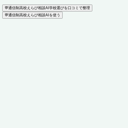
💬
通信制高校えらび相談AI
学校選びを口コミで整理
💬
通信制高校えらび相談AIを使う