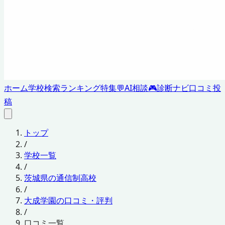
ホーム
学校検索
ランキング
特集
💬
AI相談
🎮
診断ナビ
口コミ投
稿
トップ
/
学校一覧
/
茨城県の通信制高校
/
大成学園の口コミ・評判
/
口コミ一覧