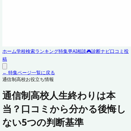
ホーム
学校検索
ランキング
特集
💬
AI相談
🎮
診断ナビ
口コミ投
稿
← 特集ページ一覧に戻る
通信制高校お役立ち情報
通信制高校人生終わりは本
当？口コミから分かる後悔し
ない5つの判断基準