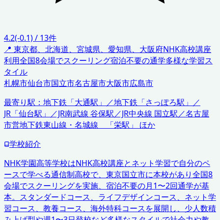
4.2
(-0.1)
/
13
件
📍
東京都、北海道、宮城県、愛知県、大阪府
NHK高校講座
利用
全国8会場でスクーリング
宿泊不要の通学
多様な学習ス
タイル
札幌市
仙台市
国立市
名古屋市
大阪市
広島市
最寄り駅：
地下鉄「大通駅」／地下鉄「さっぽろ駅」／
JR「仙台駅」／JR南武線 谷保駅／JR中央線 国立駅／名古屋
市営地下鉄東山線・名城線 「栄駅」 ほか
学校紹介
NHK学園高等学校はNHK高校講座とネット学習で自分のペ
ースで学べる通信制高校で、東京国立市に本校があり全国8
会場でスクーリングを実施、宿泊不要の月1〜2回通学が基
本。スタンダードコース、ライフデザインコース、ネット学
習コース、教養コース、海外特科コースを展開し、少人数積
み上げ型や週1〜3日登校など多様なスタイルで社会力や教