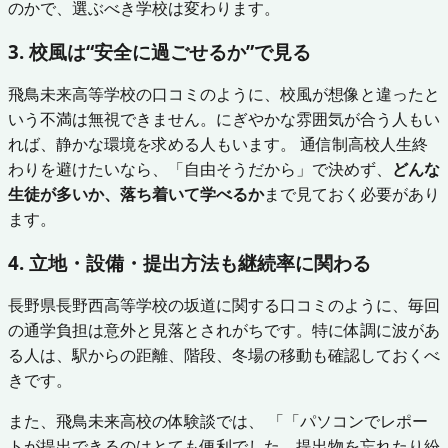
のかで、選ぶべき学校は変わります。
3. 校風は“安全に過ごせるか”で見る
飛鳥未来高等学校の口コミのように、校風が想像と違ったと
いう不満は無視できません。にぎやかな雰囲気が合う人もい
れば、静かな環境を求める人もいます。 通信制高校人生終
わりを避けたいなら、「自由そうだから」で決めず、
どんな
生徒が多いか、落ち着いて学べるか
まで見ておく必要があり
ます。
4. 立地・設備・提出方法も継続率に関わる
長野県長野西高等学校の坂道に関する口コミのように、毎回
の通学負担は意外と見落とされがちです。特に体調に波があ
る人は、駅からの距離、階段、冬場の移動も確認しておくべ
きです。
また、飛鳥未来高校の体験談では、 「「パソコンでレポー
トが提出できるのはとても便利でした。提出物を忘れたり紛