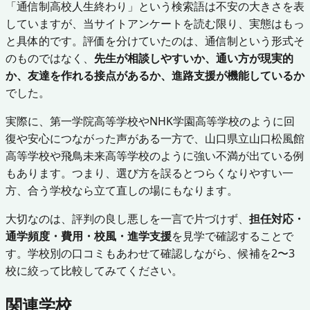
「通信制高校人生終わり」という検索語は不安の大きさを表
していますが、当サイトアンケートを読む限り、実態はもっ
と具体的です。評価を分けていたのは、通信制という形式そ
のものではなく、
先生が相談しやすいか、通い方が現実的
か、友達を作れる接点があるか、進路支援が機能しているか
でした。
実際に、第一学院高等学校やNHK学園高等学校のように回
復や安心につながった声がある一方で、山口県立山口松風館
高等学校や飛鳥未来高等学校のように強い不満が出ている例
もあります。つまり、選び方を誤るとつらくなりやすい一
方、合う学校なら立て直しの場にもなります。
大切なのは、評判の良し悪しを一言で片づけず、
担任対応・
通学頻度・費用・校風・進学支援
を見学で確認することで
す。学校別の口コミもあわせて確認しながら、候補を2〜3
校に絞って比較してみてください。
関連学校