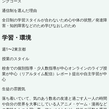
ングコース
通信制を選んだ理由
全日制の学習スタイルが合わないため
心や体の状態／発達障
害・知的障害などのため
学びなおしのため
学習・環境
週1〜2
東京都
授業のスタイル
校舎での個別指導・少人数指導が中心
オンラインのライブ授
業が中心（リアルタイム配信）
レポート提出や自主学習が中
心
生徒の雰囲気
落ち着いていて、気のあう数名の友達と過ごす人
一人の時間
や自分の世界を大事にしている人
アニメ・ゲーム・漫画など