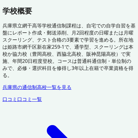
学校概要
兵庫県立網干高等学校通信制課程は、自宅での自学自習を基
盤にレポート作成・郵送添削、月2回程度の日曜または月曜
スクーリング、テスト合格の3要素で学習を進める。所在地
は姫路市網干区新在家259-1で、通学型、スクーリングは本
校か協力校（豊岡高校、西脇北高校、阪神昆陽高校）で実
施、年間20日程度登校。コースは普通科通信制・単位制の
みで、必修・選択科目を修得し3年以上在籍で卒業資格を得
る。
兵庫県
の通信制高校一覧を見る
口コミ
口コミ一覧