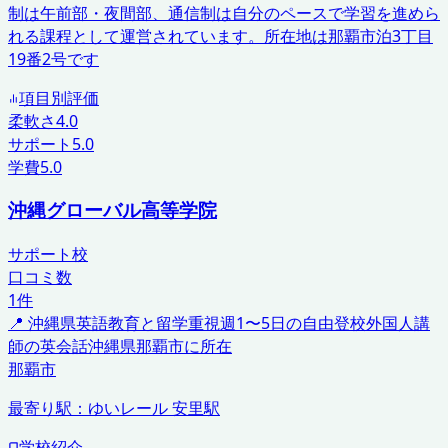
制は午前部・夜間部、通信制は自分のペースで学習を進めら
れる課程として運営されています。所在地は那覇市泊3丁目
19番2号です
項目別評価
柔軟さ
4.0
サポート
5.0
学費
5.0
沖縄グローバル高等学院
サポート校
口コミ数
1
件
📍
沖縄県
英語教育と留学重視
週1〜5日の自由登校
外国人講
師の英会話
沖縄県那覇市に所在
那覇市
最寄り駅：
ゆいレール 安里駅
学校紹介