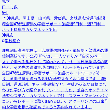
私立
口コミ数
5
件
📍
沖縄県、岡山県、山形県、愛媛県、宮城県
広域通信制課
程
全国47都道府県の学習サポート施設
週5日制・週3日制・
ネット指導制
カシマネット対応
沖縄市
学校紹介
鹿島朝日高等学校は、広域通信制課程・単位制・普通科の通
信制高校です。公式HPでは、一人ひとりが「自分のペー
ス」で学べる学校として案内されており、高校卒業資格の取
得と、その先の進路実現に向けたサポートを行っています。
全国47都道府県に学習サポート施設のネットワークがあ
り、通学頻度を選べる多彩な学習スタイルも特徴です。週5
日制、週3日制、ネット指導制など、生徒の状況や目標に合
わせた学び方が紹介されています。また、独自のオンライン
学習システム「カシマネット」では、スマートフォンやパソ
コンからレポートに取り組めるほか、スクーリングの出席予
約や学習進捗の確認もできると案内されています。