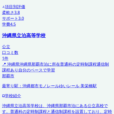
項目別評価
柔軟さ
3.8
サポート
3.0
学費
4.5
沖縄県立泊高等学校
公立
口コミ数
1
件
📍
沖縄県
沖縄県那覇市泊に所在
普通科の定時制課程
通信制
課程あり
自分のペースで学習
那覇市
最寄り駅：
沖縄都市モノレールゆいレール 美栄橋駅
学校紹介
沖縄県立泊高等学校は、沖縄県那覇市泊にある公立高校で
す。普通科の定時制課程と通信制課程を設置しており、定時