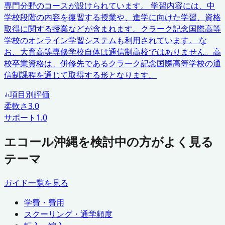
専門分野のコースが設けられています。 学習内容には、中
学校段階の内容を復習する授業や、進学に向けた学習、資格
取得に関する授業などが含まれます。クラーク記念国際高等
学校のオンライン学習システムも利用されています。 な
お、大育高等専修学校自体は通信制高校ではありません。高
校卒業資格は、併修先であるクラーク記念国際高等学校の通
信制課程を通じて取得する形となります。
項目別評価
柔軟さ
3.0
サポート
1.0
エコール沖縄を検討中の方がよく見る
テーマ
ガイド一覧を見る
学費・費用
スクーリング・通学頻度