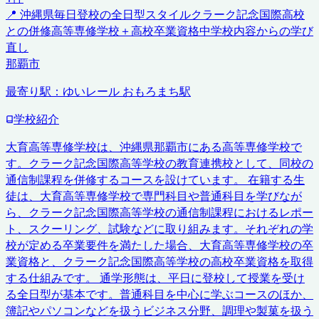
📍
沖縄県
毎日登校の全日型スタイル
クラーク記念国際高校
との併修
高等専修学校＋高校卒業資格
中学校内容からの学び
直し
那覇市
最寄り駅：
ゆいレール おもろまち駅
学校紹介
大育高等専修学校は、沖縄県那覇市にある高等専修学校で
す。クラーク記念国際高等学校の教育連携校として、同校の
通信制課程を併修するコースを設けています。 在籍する生
徒は、大育高等専修学校で専門科目や普通科目を学びなが
ら、クラーク記念国際高等学校の通信制課程におけるレポー
ト、スクーリング、試験などに取り組みます。それぞれの学
校が定める卒業要件を満たした場合、大育高等専修学校の卒
業資格と、クラーク記念国際高等学校の高校卒業資格を取得
する仕組みです。 通学形態は、平日に登校して授業を受け
る全日型が基本です。普通科目を中心に学ぶコースのほか、
簿記やパソコンなどを扱うビジネス分野、調理や製菓を扱う