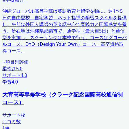
沖縄グローバル高等学院は英語教育と留学を軸に、週1〜5
日の自由登校、自宅学習、ネット指導の学習スタイルを提供
し、午前は外国人講師の英会話中心で実践力と国際感覚を養
う。所在地は沖縄県那覇市で、通学型（最大週5日）と通信
型を実施し、スクーリングは本校で行う。コースはグローバ
ルコース、DYO（Design Your Own）コース、高卒資格取
得コース。
項目別評価
柔軟さ
5.0
サポート
4.0
学費
4.0
大育高等専修学校（クラーク記念国際高校通信制
コース）
サポート校
口コミ数
1
件