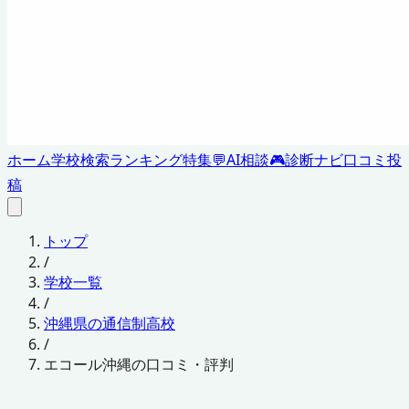
ホーム
学校検索
ランキング
特集
💬
AI相談
🎮
診断ナビ
口コミ投
稿
トップ
/
学校一覧
/
沖縄県の通信制高校
/
エコール沖縄の口コミ・評判