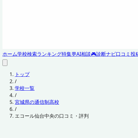
ホーム
学校検索
ランキング
特集
💬
AI相談
🎮
診断ナビ
口コミ投
トップ
/
学校一覧
/
宮城県の通信制高校
/
エコール仙台中央の口コミ・評判