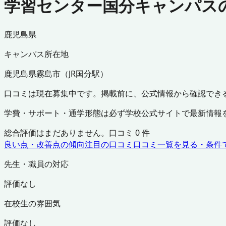
学習センター国分キャンパス
鹿児島県
キャンパス所在地
鹿児島県
霧島市
（
JR国分駅
）
口コミは現在募集中です。掲載前に、公式情報から確認でき
学費・サポート・通学形態は必ず学校公式サイトで最新情報
総合評価はまだありません。口コミ
0
件
良い点・改善点の傾向
注目の口コミ
口コミ一覧を見る・条件
先生・職員の対応
評価なし
在校生の雰囲気
評価なし