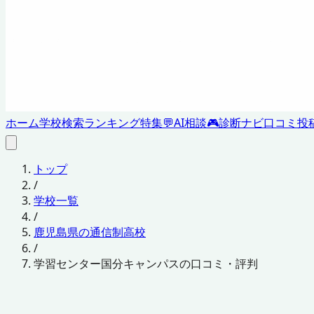
ホーム
学校検索
ランキング
特集
💬
AI相談
🎮
診断ナビ
口コミ投
トップ
/
学校一覧
/
鹿児島県の通信制高校
/
学習センター国分キャンパスの口コミ・評判