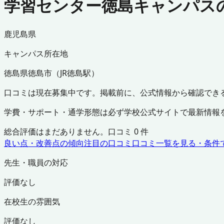
学習センター徳島キャンパス
鹿児島県
キャンパス所在地
徳島県
徳島市
（
JR徳島駅
）
口コミは現在募集中です。掲載前に、公式情報から確認でき
学費・サポート・通学形態は必ず学校公式サイトで最新情報
総合評価はまだありません。口コミ
0
件
良い点・改善点の傾向
注目の口コミ
口コミ一覧を見る・条件
先生・職員の対応
評価なし
在校生の雰囲気
評価なし