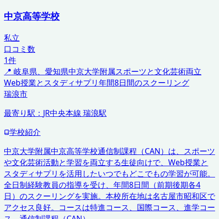
中京高等学校
私立
口コミ数
1
件
📍
岐阜県、愛知県
中京大学附属
スポーツと文化芸術両立
Web授業とスタディサプリ
年間8日間のスクーリング
瑞浪市
最寄り駅：
JR中央本線 瑞浪駅
学校紹介
中京大学附属中京高等学校通信制課程（CAN）は、スポーツ
や文化芸術活動と学習を両立する生徒向けで、Web授業と
スタディサプリを活用したいつでもどこでもの学習が可能。
全日制経験教員の指導を受け、年間8日間（前期後期各4
日）のスクーリングを実施。本校所在地は名古屋市昭和区で
アクセス良好。コースは特進コース、国際コース、進学コー
ス、通信制課程（CAN）。