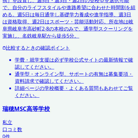
携）を設置し、週5日・週3日・週2日の登校型を選択可能
で、自分のライフスタイルや進路希望に合わせた時間割を組
める。週5日は毎日通学し基礎学力養成や進学指導、週3日
は資格取得、週2日はスポーツ・芸能活動対応。所在地は岐
阜県岐阜市高砂町2-8の本校のみで、通学型スクーリングを
実施し、名鉄岐阜駅から徒歩5分。
比較するときの確認ポイント
学費・就学支援は必ず学校公式サイトの最新情報で確
認してください。
通学型・オンライン型、サポートの有無は募集要項・
資料請求で確認してください。
詳細ページの学校概要・よくある質問もあわせてご覧
ください。
瑞穂MSC高等学校
私立
口コミ数
0
件