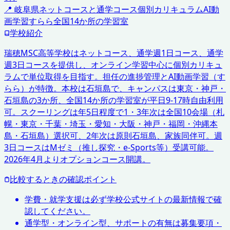
📍
岐阜県
ネットコースと通学コース
個別カリキュラム
AI動
画学習すらら
全国14か所の学習室
学校紹介
瑞穂MSC高等学校はネットコース、通学週1日コース、通学
週3日コースを提供し、オンライン学習中心に個別カリキュ
ラムで単位取得を目指す。担任の進捗管理とAI動画学習（す
らら）が特徴。本校は石垣島で、キャンパスは東京・神戸・
石垣島の3か所、全国14か所の学習室が平日9-17時自由利用
可。スクーリングは年5日程度で1・3年次は全国10会場（札
幌・東京・千葉・埼玉・愛知・大阪・神戸・福岡・沖縄本
島・石垣島）選択可、2年次は原則石垣島、家族同伴可。週
3日コースはMゼミ（推し探究・e-Sports等）受講可能。
2026年4月よりオプションコース開講。
比較するときの確認ポイント
学費・就学支援は必ず学校公式サイトの最新情報で確
認してください。
通学型・オンライン型、サポートの有無は募集要項・