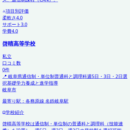
項目別評価
柔軟さ
4.0
サポート
3.0
学費
4.0
啓晴高等学校
私立
口コミ数
0
件
📍
岐阜県
通信制・単位制
普通科と調理科
週5日・3日・2日選
択
基礎学力養成と進学指導
岐阜市
最寄り駅：
各務原線 名鉄岐阜駅
学校紹介
啓晴高等学校は通信制・単位制の普通科と調理科（技能連