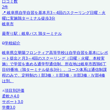
口コミ数
2
件
📍
岐阜県
自学自習を基本
月3～4回のスクーリング
日曜・火
曜に実施
鶉ターミナル徒歩3分
岐阜市
最寄り駅：
岐阜バス 鶉ターミナル
学校紹介
岐阜県立華陽フロンティア高等学校は自学自習を基本にレポ
ート提出と月3～4回のスクーリング（日曜・火曜、本校実
施）で学習を進める通学型通信制。所在地は岐阜市西鶉6丁
目69番地（鶉ターミナル徒歩3分）。コース体系は通信制課
程のみで、定時制のⅠ部3修・Ⅱ部3修・Ⅲ部3修・Ⅳ部4修
は別。
項目別評価
柔軟さ
4.0
サポート
3.0
学費
3.0