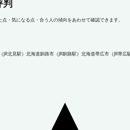
評判
た点・気になる点・合う人の傾向をあわせて確認できます。
（
JR北見駅
）
北海道
釧路市
（
JR釧路駅
）
北海道
帯広市
（
JR帯広