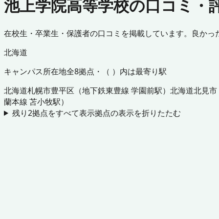
池上学院高等学校の口コミ・
在校生・卒業生・保護者の口コミを掲載しています。良かっ
北海道
キャンパス所在地
全
8
拠点・（ ）内は最寄り駅
北海道
札幌市豊平区
（
地下鉄東豊線 学園前駅
）
北海道
北見市
蘭本線 苫小牧駅
）
残り
2
拠点をすべて表示
拠点の表示を折りたたむ