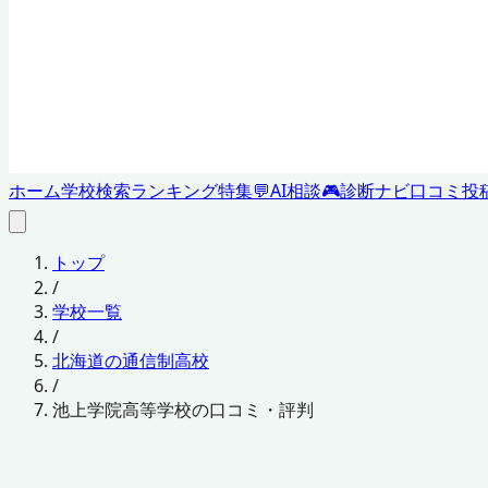
ホーム
学校検索
ランキング
特集
💬
AI相談
🎮
診断ナビ
口コミ投
トップ
/
学校一覧
/
北海道の通信制高校
/
池上学院高等学校の口コミ・評判