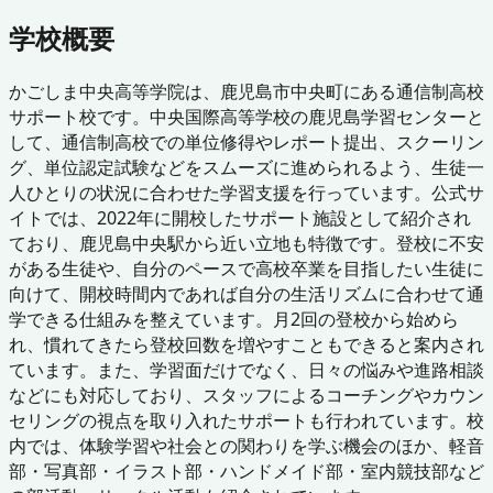
学校概要
かごしま中央高等学院は、鹿児島市中央町にある通信制高校
サポート校です。中央国際高等学校の鹿児島学習センターと
して、通信制高校での単位修得やレポート提出、スクーリン
グ、単位認定試験などをスムーズに進められるよう、生徒一
人ひとりの状況に合わせた学習支援を行っています。公式サ
イトでは、2022年に開校したサポート施設として紹介され
ており、鹿児島中央駅から近い立地も特徴です。登校に不安
がある生徒や、自分のペースで高校卒業を目指したい生徒に
向けて、開校時間内であれば自分の生活リズムに合わせて通
学できる仕組みを整えています。月2回の登校から始めら
れ、慣れてきたら登校回数を増やすこともできると案内され
ています。また、学習面だけでなく、日々の悩みや進路相談
などにも対応しており、スタッフによるコーチングやカウン
セリングの視点を取り入れたサポートも行われています。校
内では、体験学習や社会との関わりを学ぶ機会のほか、軽音
部・写真部・イラスト部・ハンドメイド部・室内競技部など