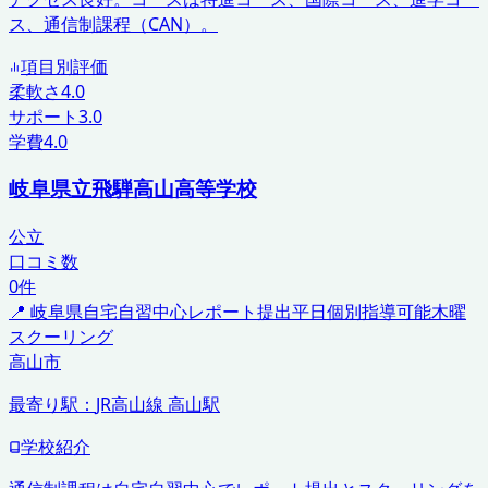
ス、通信制課程（CAN）。
項目別評価
柔軟さ
4.0
サポート
3.0
学費
4.0
岐阜県立飛騨高山高等学校
公立
口コミ数
0
件
📍
岐阜県
自宅自習中心
レポート提出
平日個別指導可能
木曜
スクーリング
高山市
最寄り駅：
JR高山線 高山駅
学校紹介