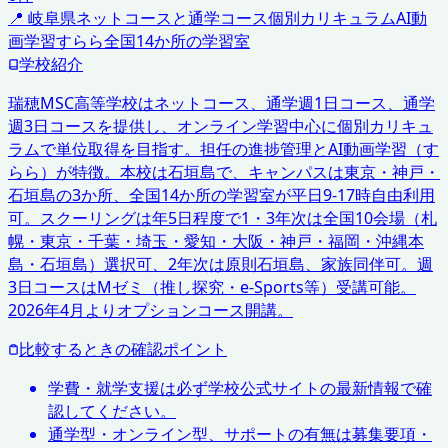
📍
岐阜県
ネットコースと通学コース
個別カリキュラム
AI動
画学習すらら
全国14か所の学習室
学校紹介
瑞穂MSC高等学校はネットコース、通学週1日コース、通学
週3日コースを提供し、オンライン学習中心に個別カリキュ
ラムで単位取得を目指す。担任の進捗管理とAI動画学習（す
らら）が特徴。本校は石垣島で、キャンパスは東京・神戸・
石垣島の3か所、全国14か所の学習室が平日9-17時自由利用
可。スクーリングは年5日程度で1・3年次は全国10会場（札
幌・東京・千葉・埼玉・愛知・大阪・神戸・福岡・沖縄本
島・石垣島）選択可、2年次は原則石垣島、家族同伴可。週
3日コースはMゼミ（推し探究・e-Sports等）受講可能。
2026年4月よりオプションコース開講。
比較するときの確認ポイント
学費・就学支援は必ず学校公式サイトの最新情報で確
認してください。
通学型・オンライン型、サポートの有無は募集要項・