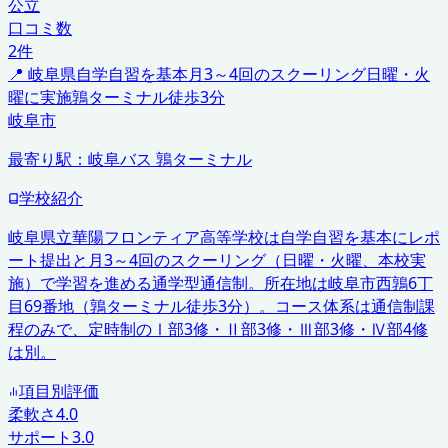
公立
口コミ数
2
件
📍
岐阜県
自学自習を基本
月3～4回のスクーリング
日曜・火
曜に実施
鶉ターミナル徒歩3分
岐阜市
最寄り駅：
岐阜バス 鶉ターミナル
学校紹介
岐阜県立華陽フロンティア高等学校は自学自習を基本にレポ
ート提出と月3～4回のスクーリング（日曜・火曜、本校実
施）で学習を進める通学型通信制。所在地は岐阜市西鶉6丁
目69番地（鶉ターミナル徒歩3分）。コース体系は通信制課
程のみで、定時制のⅠ部3修・Ⅱ部3修・Ⅲ部3修・Ⅳ部4修
は別。
項目別評価
柔軟さ
4.0
サポート
3.0