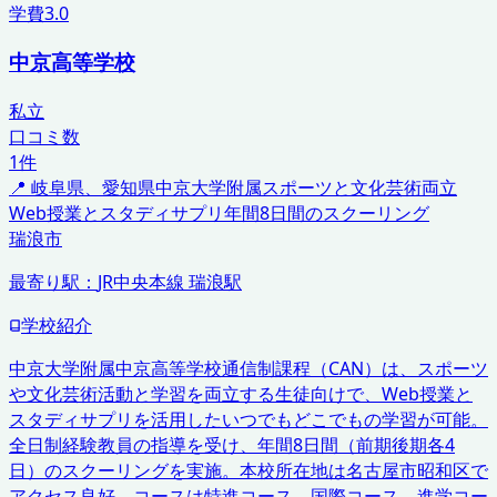
学費
3.0
中京高等学校
私立
口コミ数
1
件
📍
岐阜県、愛知県
中京大学附属
スポーツと文化芸術両立
Web授業とスタディサプリ
年間8日間のスクーリング
瑞浪市
最寄り駅：
JR中央本線 瑞浪駅
学校紹介
中京大学附属中京高等学校通信制課程（CAN）は、スポーツ
や文化芸術活動と学習を両立する生徒向けで、Web授業と
スタディサプリを活用したいつでもどこでもの学習が可能。
全日制経験教員の指導を受け、年間8日間（前期後期各4
日）のスクーリングを実施。本校所在地は名古屋市昭和区で
アクセス良好。コースは特進コース、国際コース、進学コー