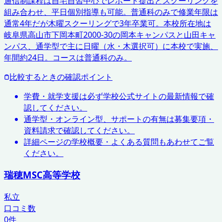
通信制課程は自宅自習中心でレポート提出とスクーリングを
組み合わせ、平日個別指導も可能。普通科のみで修業年限は
通常4年だが木曜スクーリングで3年卒業可。本校所在地は
岐阜県高山市下岡本町2000-30の岡本キャンパスと山田キャ
ンパス、通学型で主に日曜（水・木選択可）に本校で実施、
年間約24日。コースは普通科のみ。
比較するときの確認ポイント
学費・就学支援は必ず学校公式サイトの最新情報で確
認してください。
通学型・オンライン型、サポートの有無は募集要項・
資料請求で確認してください。
詳細ページの学校概要・よくある質問もあわせてご覧
ください。
瑞穂MSC高等学校
私立
口コミ数
0
件