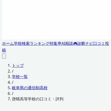
ホーム
学校検索
ランキング
特集
💬
AI相談
🎮
診断ナビ
口コミ投
稿
トップ
/
学校一覧
/
岐阜県の通信制高校
/
啓晴高等学校の口コミ・評判