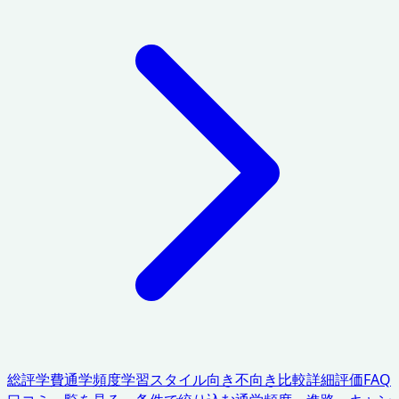
総評
学費
通学頻度
学習スタイル
向き不向き
比較
詳細評価
FAQ