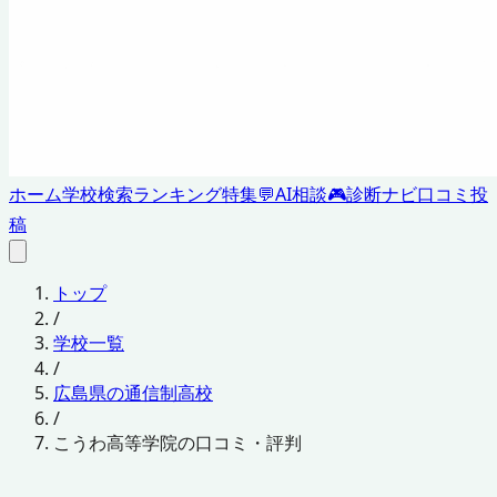
ホーム
学校検索
ランキング
特集
💬
AI相談
🎮
診断ナビ
口コミ投
稿
トップ
/
学校一覧
/
広島県の通信制高校
/
こうわ高等学院の口コミ・評判