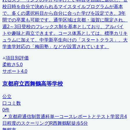
校日時を自分で決められるマイスタイルプログラムが基本
で、多くの選択科目から自分に合った学びを設定でき、3年
間での卒業も可能です。通学区域は京都・滋賀に限定され、
週2～3日登校のフレックス制を基本としており、アルバイ
トや趣味と両立できます。コース体系としては、標準カリキ
ュラムに加えて、中学新卒生向けの「スタートクラス」、大
学進学対応の「梅田塾」などが設置されています。
項目別評価
柔軟さ
5.0
サポート
4.0
京都府立西舞鶴高等学校
公立
口コミ数
0
件
📍
京都府
通信制普通科単一コース
レポートとテスト学習
月4
日程度のスクーリング
JR西舞鶴駅徒歩5分
舞鶴市