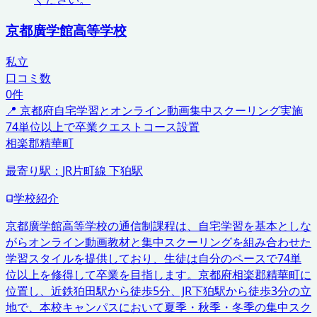
京都廣学館高等学校
私立
口コミ数
0
件
📍
京都府
自宅学習とオンライン動画
集中スクーリング実施
74単位以上で卒業
クエストコース設置
相楽郡精華町
最寄り駅：
JR片町線 下狛駅
学校紹介
京都廣学館高等学校の通信制課程は、自宅学習を基本としな
がらオンライン動画教材と集中スクーリングを組み合わせた
学習スタイルを提供しており、生徒は自分のペースで74単
位以上を修得して卒業を目指します。京都府相楽郡精華町に
位置し、近鉄狛田駅から徒歩5分、JR下狛駅から徒歩3分の立
地で、本校キャンパスにおいて夏季・秋季・冬季の集中スク