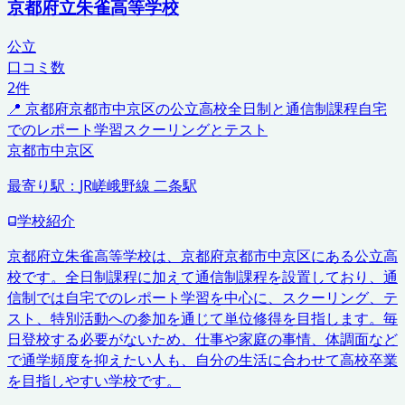
京都府立朱雀高等学校
公立
口コミ数
2
件
📍
京都府
京都市中京区の公立高校
全日制と通信制課程
自宅
でのレポート学習
スクーリングとテスト
京都市中京区
最寄り駅：
JR嵯峨野線 二条駅
学校紹介
京都府立朱雀高等学校は、京都府京都市中京区にある公立高
校です。全日制課程に加えて通信制課程を設置しており、通
信制では自宅でのレポート学習を中心に、スクーリング、テ
スト、特別活動への参加を通じて単位修得を目指します。毎
日登校する必要がないため、仕事や家庭の事情、体調面など
で通学頻度を抑えたい人も、自分の生活に合わせて高校卒業
を目指しやすい学校です。