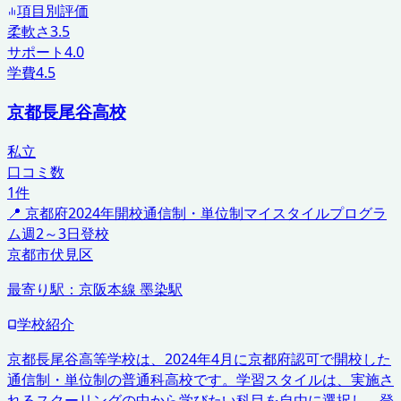
項目別評価
柔軟さ
3.5
サポート
4.0
学費
4.5
京都長尾谷高校
私立
口コミ数
1
件
📍
京都府
2024年開校
通信制・単位制
マイスタイルプログラ
ム
週2～3日登校
京都市伏見区
最寄り駅：
京阪本線 墨染駅
学校紹介
京都長尾谷高等学校は、2024年4月に京都府認可で開校した
通信制・単位制の普通科高校です。学習スタイルは、実施さ
れるスクーリングの中から学びたい科目を自由に選択し、登