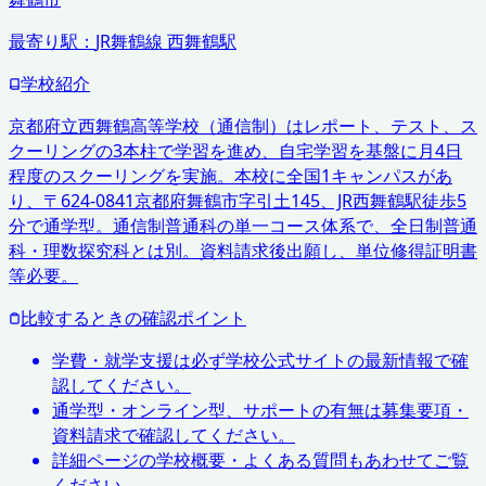
最寄り駅：
JR舞鶴線 西舞鶴駅
学校紹介
京都府立西舞鶴高等学校（通信制）はレポート、テスト、ス
クーリングの3本柱で学習を進め、自宅学習を基盤に月4日
程度のスクーリングを実施。本校に全国1キャンパスがあ
り、〒624-0841京都府舞鶴市字引土145、JR西舞鶴駅徒歩5
分で通学型。通信制普通科の単一コース体系で、全日制普通
科・理数探究科とは別。資料請求後出願し、単位修得証明書
等必要。
比較するときの確認ポイント
学費・就学支援は必ず学校公式サイトの最新情報で確
認してください。
通学型・オンライン型、サポートの有無は募集要項・
資料請求で確認してください。
詳細ページの学校概要・よくある質問もあわせてご覧
ください。