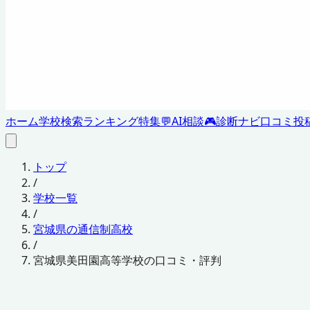
ホーム
学校検索
ランキング
特集
💬
AI相談
🎮
診断ナビ
口コミ投
トップ
/
学校一覧
/
宮城県の通信制高校
/
宮城県美田園高等学校の口コミ・評判