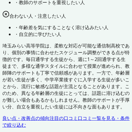
・
教師のサポートを重視したい人
合わない人・注意したい人
・
年齢差を気にすることなく溶け込みたい人
・
自立的に学びたい人
埼玉みらい高等学院は、柔軟な対応が可能な通信制高校であ
り、個別の事情に合わせたスケジュール調整ができる点が特
徴的です。毎日通学する生徒から、週に1～2回通学する生
徒まで、多様な通学スタイルに合わせて授業が進められ、教
師陣のサポートも丁寧で信頼感があります。一方で、年齢層
が若い生徒が多く、中学卒業後すぐに入学する生徒が多いこ
とから、流行に敏感な話題が主流となることがあります。こ
のため、異なる年齢層の生徒にとっては、話題に溶け込むの
が難しい場合もあるかもしれません。教師のサポートが手厚
い分、自立を重視したい生徒には不向きな面もあります。
良い点・改善点の傾向
注目の口コミ
口コミ一覧を見る・条件
で絞り込む