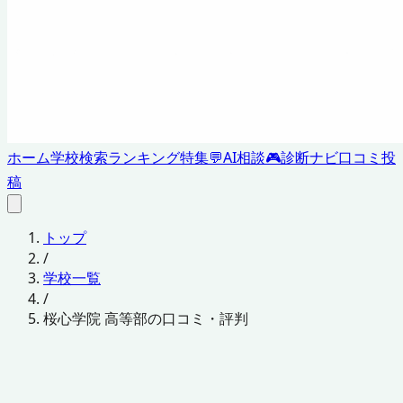
ホーム
学校検索
ランキング
特集
💬
AI相談
🎮
診断ナビ
口コミ投
稿
トップ
/
学校一覧
/
桜心学院 高等部の口コミ・評判