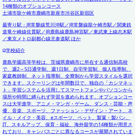
14種類のオプションコース
土浦市
龍ケ崎市
鹿嶋市
新座市
渋谷区
新宿区
最寄り駅：
JR常磐線荒川沖駅／JR常磐線龍ケ崎市駅／関東鉄
道竜ケ崎線佐貫駅／JR鹿島線鹿島神宮駅／東武東上線志木駅
／東京メトロ副都心線北参道駅 ほか
学校紹介
鹿島学園高等学校は、茨城県鹿嶋市に所在する通信制高校
で、週2～5日通学制、週1日制、自宅学習制、個人指導制、
家庭教師制、ネット指導制、全寮制から学習スタイルを選択
できます。スクーリングは年間数日で、独自の「カシマネッ
ト」学習システムを活用してスマートフォンやパソコンから
場所や時間に縛られず学習を進められます。オプションコー
スは大学進学、アニメ・マンガ・ゲーム、ダンス・芸能・声
優、音楽、スポーツ、ファッション・デザイン・アート、ネ
イル・メイク・美容、eスポーツ、ペット、製菓・製パン、
IT、スキルアップ、保育・福祉、海外留学の14種類が用意さ
れており、キャンパスごとに異なるコースが展開されていま