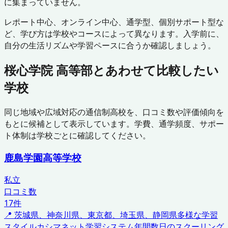
に集まっていません。
レポート中心、オンライン中心、通学型、個別サポート型な
ど、学び方は学校やコースによって異なります。入学前に、
自分の生活リズムや学習ペースに合うか確認しましょう。
桜心学院 高等部
とあわせて比較したい
学校
同じ地域や広域対応の通信制高校を、口コミ数や評価傾向を
もとに候補として表示しています。学費、通学頻度、サポー
ト体制は学校ごとに確認してください。
鹿島学園高等学校
私立
口コミ数
17
件
📍
茨城県、神奈川県、東京都、埼玉県、静岡県
多様な学習
スタイル
カシマネット学習システム
年間数日のスクーリング