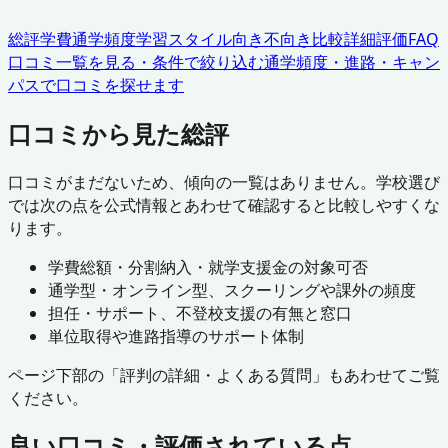
総評
学費
通学頻度
学習スタイル
向き不向き
比較
詳細評価
FAQ
口コミ一覧を見る・条件で絞り込む
通学頻度・進路・キャン
パスで口コミを探せます
口コミから見た総評
口コミがまだないため、傾向の一覧はありません。学校選び
では次の点を公式情報とあわせて確認すると比較しやすくな
ります。
学費総額・分割納入・就学支援金の対象可否
通学型・オンライン型、スクーリングや課外の頻度
担任・サポート、不登校支援の有無と窓口
単位取得や進路指導のサポート体制
ページ下部の「評判の詳細・よくある質問」もあわせてご覧
ください。
良い口コミ・評価されている点