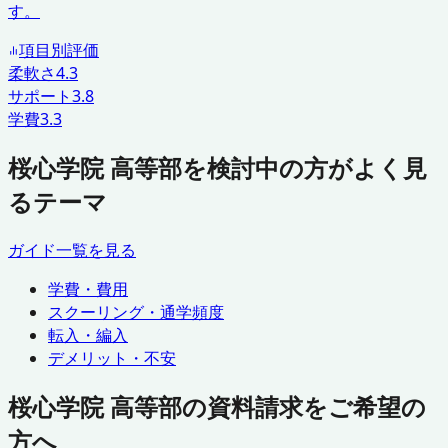
す。
項目別評価
柔軟さ
4.3
サポート
3.8
学費
3.3
桜心学院 高等部を検討中の方がよく見
るテーマ
ガイド一覧を見る
学費・費用
スクーリング・通学頻度
転入・編入
デメリット・不安
桜心学院 高等部の資料請求をご希望の
方へ