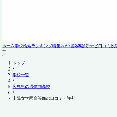
ホーム
学校検索
ランキング
特集
💬
AI相談
🎮
診断ナビ
口コミ投
トップ
/
学校一覧
/
広島県の通信制高校
/
山陽女学園高等部の口コミ・評判