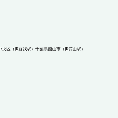
中央区
（
JR蘇我駅
）
千葉県
館山市
（
JR館山駅
）