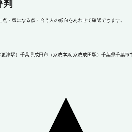
評判
た点・気になる点・合う人の傾向をあわせて確認できます。
木更津駅
）
千葉県
成田市
（
京成本線 京成成田駅
）
千葉県
千葉市