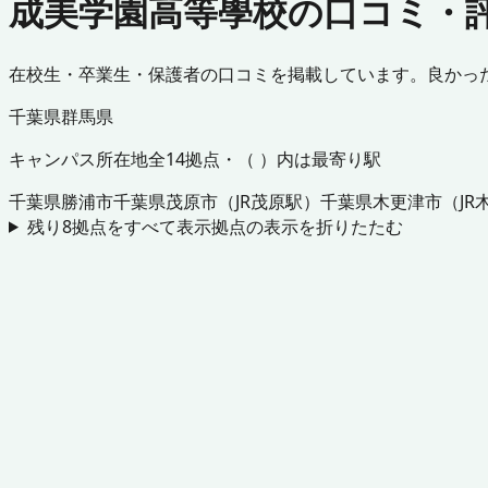
成美学園高等學校の口コミ・
在校生・卒業生・保護者の口コミを掲載しています。良かっ
千葉県
群馬県
キャンパス所在地
全
14
拠点・（ ）内は最寄り駅
千葉県
勝浦市
千葉県
茂原市
（
JR茂原駅
）
千葉県
木更津市
（
JR
残り
8
拠点をすべて表示
拠点の表示を折りたたむ