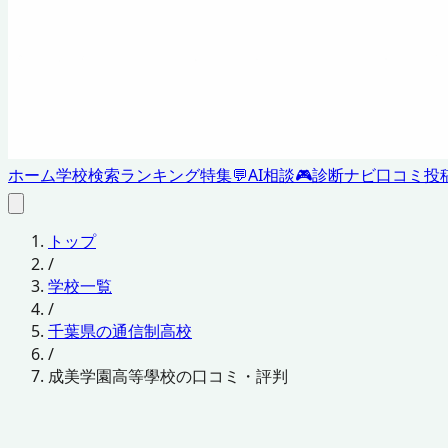
ホーム
学校検索
ランキング
特集
💬
AI相談
🎮
診断ナビ
口コミ投
トップ
/
学校一覧
/
千葉県の通信制高校
/
成美学園高等學校の口コミ・評判