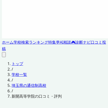
ホーム
学校検索
ランキング
特集
💬
AI相談
🎮
診断ナビ
口コミ投
稿
トップ
/
学校一覧
/
埼玉県の通信制高校
/
新開高等学院の口コミ・評判