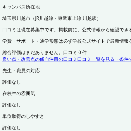
キャンパス所在地
埼玉県
川越市
（
JR川越線・東武東上線 川越駅
）
口コミは現在募集中です。掲載前に、公式情報から確認でき
学費・サポート・通学形態は必ず学校公式サイトで最新情報
総合評価はまだありません。口コミ
0
件
良い点・改善点の傾向
注目の口コミ
口コミ一覧を見る・条件
先生・職員の対応
評価なし
在校生の雰囲気
評価なし
単位取得のしやすさ
評価なし