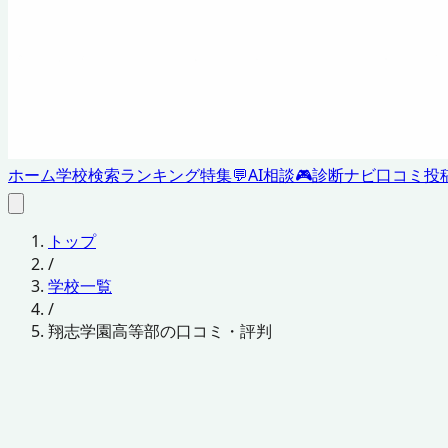
ホーム
学校検索
ランキング
特集
💬
AI相談
🎮
診断ナビ
口コミ投
トップ
/
学校一覧
/
翔志学園高等部の口コミ・評判