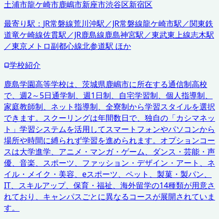
土浦市
龍ケ崎市
鹿嶋市
新座市
渋谷区
新宿区
最寄り駅：
JR常磐線荒川沖駅／JR常磐線龍ケ崎市駅／関東鉄
道竜ケ崎線佐貫駅／JR鹿島線鹿島神宮駅／東武東上線志木駅
／東京メトロ副都心線北参道駅 ほか
学校紹介
鹿島学園高等学校は、茨城県鹿嶋市に所在する通信制高校
で、週2～5日通学制、週1日制、自宅学習制、個人指導制、
家庭教師制、ネット指導制、全寮制から学習スタイルを選択
できます。スクーリングは年間数日で、独自の「カシマネッ
ト」学習システムを活用してスマートフォンやパソコンから
場所や時間に縛られず学習を進められます。オプションコー
スは大学進学、アニメ・マンガ・ゲーム、ダンス・芸能・声
優、音楽、スポーツ、ファッション・デザイン・アート、ネ
イル・メイク・美容、eスポーツ、ペット、製菓・製パン、
IT、スキルアップ、保育・福祉、海外留学の14種類が用意さ
れており、キャンパスごとに異なるコースが展開されていま
す。