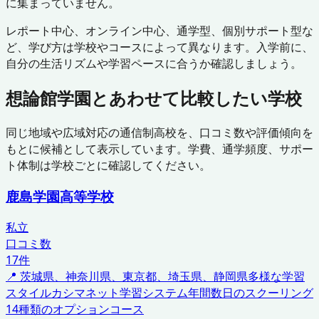
に集まっていません。
レポート中心、オンライン中心、通学型、個別サポート型な
ど、学び方は学校やコースによって異なります。入学前に、
自分の生活リズムや学習ペースに合うか確認しましょう。
想論館学園
とあわせて比較したい学校
同じ地域や広域対応の通信制高校を、口コミ数や評価傾向を
もとに候補として表示しています。学費、通学頻度、サポー
ト体制は学校ごとに確認してください。
鹿島学園高等学校
私立
口コミ数
17
件
📍
茨城県、神奈川県、東京都、埼玉県、静岡県
多様な学習
スタイル
カシマネット学習システム
年間数日のスクーリング
14種類のオプションコース