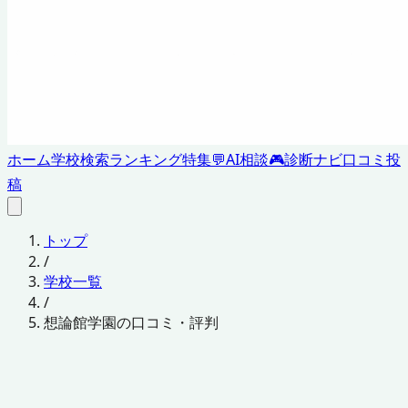
ホーム
学校検索
ランキング
特集
💬
AI相談
🎮
診断ナビ
口コミ投
稿
トップ
/
学校一覧
/
想論館学園の口コミ・評判