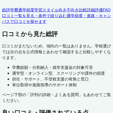
総評
学費
通学頻度
学習スタイル
向き不向き
比較
詳細評価
FAQ
口コミ一覧を見る・条件で絞り込む
通学頻度・進路・キャン
パスで口コミを探せます
口コミから見た総評
口コミがまだないため、傾向の一覧はありません。学校選び
では次の点を公式情報とあわせて確認すると比較しやすくな
ります。
学費総額・分割納入・就学支援金の対象可否
通学型・オンライン型、スクーリングや課外の頻度
担任・サポート、不登校支援の有無と窓口
単位取得や進路指導のサポート体制
ページ下部の「評判の詳細・よくある質問」もあわせてご覧
ください。
良い口コミ・評価されている点