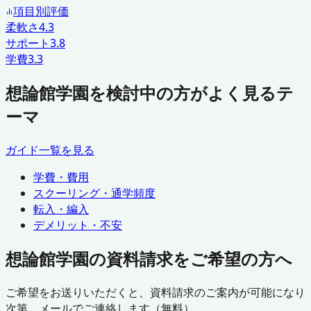
項目別評価
柔軟さ
4.3
サポート
3.8
学費
3.3
想論館学園を検討中の方がよく見るテ
ーマ
ガイド一覧を見る
学費・費用
スクーリング・通学頻度
転入・編入
デメリット・不安
想論館学園の資料請求をご希望の方へ
ご希望をお送りいただくと、資料請求のご案内が可能になり
次第、メールでご連絡します（無料）。