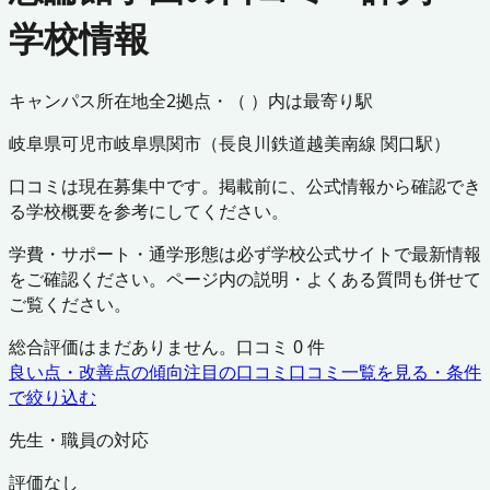
学校情報
キャンパス所在地
全
2
拠点・（ ）内は最寄り駅
岐阜県
可児市
岐阜県
関市
（
長良川鉄道越美南線 関口駅
）
口コミは現在募集中です。掲載前に、公式情報から確認でき
る学校概要を参考にしてください。
学費・サポート・通学形態は必ず学校公式サイトで最新情報
をご確認ください。ページ内の説明・よくある質問も併せて
ご覧ください。
総合評価はまだありません。口コミ
0
件
良い点・改善点の傾向
注目の口コミ
口コミ一覧を見る・条件
で絞り込む
先生・職員の対応
評価なし