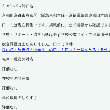
キャンパス所在地
京都府
京都市右京区
（
阪急京都本線・京福電気鉄道嵐山本線 
口コミは現在募集中です。掲載前に、公式情報から確認でき
学費・サポート・通学形態は必ず学校公式サイトで最新情報
総合評価はまだありません。口コミ
0
件
良い点・改善点の傾向
注目の口コミ
口コミ一覧を見る・条件
先生・職員の対応
評価なし
在校生の雰囲気
評価なし
単位取得のしやすさ
評価なし