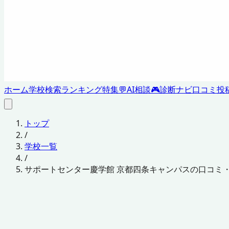
ホーム
学校検索
ランキング
特集
💬
AI相談
🎮
診断ナビ
口コミ投
トップ
/
学校一覧
/
サポートセンター慶学館 京都四条キャンパスの口コミ