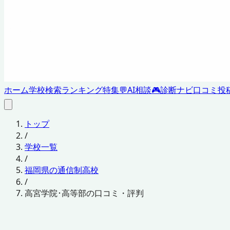
ホーム
学校検索
ランキング
特集
💬
AI相談
🎮
診断ナビ
口コミ投
トップ
/
学校一覧
/
福岡県の通信制高校
/
高宮学院･高等部の口コミ・評判