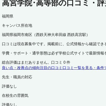
高宮学院･高等部の口コミ・評
福岡県
キャンパス所在地
福岡県
福岡市南区
（
西鉄天神大牟田線 西鉄高宮駅
）
口コミは現在募集中です。掲載前に、公式情報から確認でき
学費・サポート・通学形態は必ず学校公式サイトで最新情報
総合評価はまだありません。口コミ
0
件
良い点・改善点の傾向
注目の口コミ
口コミ一覧を見る・条件
先生・職員の対応
評価なし
在校生の雰囲気
評価なし