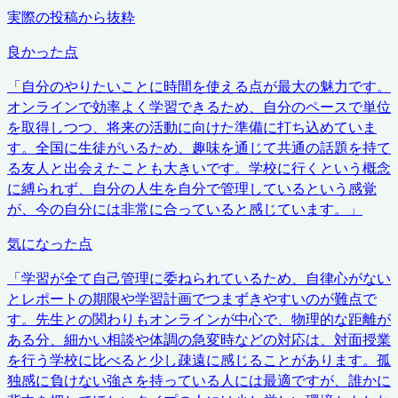
実際の投稿から抜粋
良かった点
「
自分のやりたいことに時間を使える点が最大の魅力です。
オンラインで効率よく学習できるため、自分のペースで単位
を取得しつつ、将来の活動に向けた準備に打ち込めていま
す。全国に生徒がいるため、趣味を通じて共通の話題を持て
る友人と出会えたことも大きいです。学校に行くという概念
に縛られず、自分の人生を自分で管理しているという感覚
が、今の自分には非常に合っていると感じています。
」
気になった点
「
学習が全て自己管理に委ねられているため、自律心がない
とレポートの期限や学習計画でつまずきやすいのが難点で
す。先生との関わりもオンラインが中心で、物理的な距離が
ある分、細かい相談や体調の急変時などの対応は、対面授業
を行う学校に比べると少し疎遠に感じることがあります。孤
独感に負けない強さを持っている人には最適ですが、誰かに