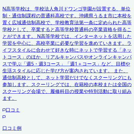
N高等学校は、学校法人角川ドワンゴ学園が設置する、単位
制・通信制課程の普通科高校です。沖縄県うるま市に本校を
置く広域通信制高校で、学校教育法第一条に定められた高等
学校として、卒業すると高等学校普通科の卒業資格を得るこ
とができます。 N高等学校では、インターネットを活用した
学習を中心に、高校卒業に必要な学習を進めていきます。ラ
イフスタイルに合わせて好きな時にネットで学習する「ネッ
トコース」のほか、リアルキャンパスやオンラインキャンパ
スで学ぶ「週5・週3コース」「週1＋コース」など、目標や
生活スタイルに応じた学び方が案内されています。 また、
通信制高校として、ネット学習だけでなくスクーリングにも
参加します。スクーリングでは、在籍校の本校または全国の
スクーリング会場で、履修科目の授業や特別活動に取り組み
ます。
口コミ
口コミ例