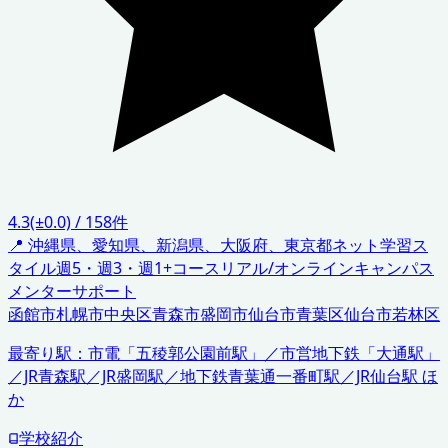
4.3
(±0.0)
/
158
件
📍
沖縄県、愛知県、新潟県、大阪府、東京都
ネット学習ス
タイル
週5・週3・週1+コース
リアル/オンラインキャンパス
メンターサポート
函館市
札幌市中央区
青森市
盛岡市
仙台市青葉区
仙台市若林区
最寄り駅：
市電「五稜郭公園前駅」／市営地下鉄「大通駅」
／JR青森駅／JR盛岡駅／地下鉄青葉通一番町駅／JR仙台駅 ほ
か
学校紹介