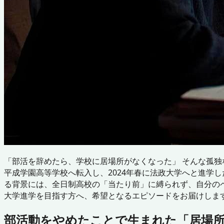
「部活を辞めたら、学校に居場所がなくなった」 そんな孤独
平成学園高等学校へ転入し、2024年春に法政大学へと進学
る背景には、全日制高校の「当たり前」に縛られず、自分の
大学進学を目指す方へ、希望となるエピソードをお届けしま
部活動をやめたことで生まれた「居場