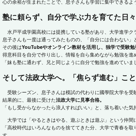
心の余裕が生まれたことで、息子さんも学習に集中できるよ
塾に頼らず、自分で学ぶ力を育てた日々
水戸平成学園高校には提携している塾があり、大学進学クラ
息子さんも一度は通ってみたものの、「自分には合わない」
その後は
YouTubeやオンライン教材を活用し、独学で受験
得意科目を自分で作り出し、情報を自ら集めながら勉強を進
「妹も塾に通わず、兄と同じように自分で勉強を進めていま
そして法政大学へ。「焦らず進む」こ
受験シーズン、息子さんは模試の代わりに國學院大学を受
結果的に、最後に受けた
法政大学に見事合格。
「もし受からなかったら浪人すればいい」と、落ち着いた気
大学では「やるときはやる、遊ぶときは遊ぶ」という仲間
「高校時代はいろんなものを捨ててきた分、大学で青春を取
す。