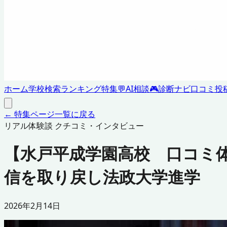
ホーム
学校検索
ランキング
特集
💬
AI相談
🎮
診断ナビ
口コミ投
← 特集ページ一覧に戻る
リアル体験談 クチコミ・インタビュー
【水戸平成学園高校 口コミ
信を取り戻し法政大学進学
2026年2月14日