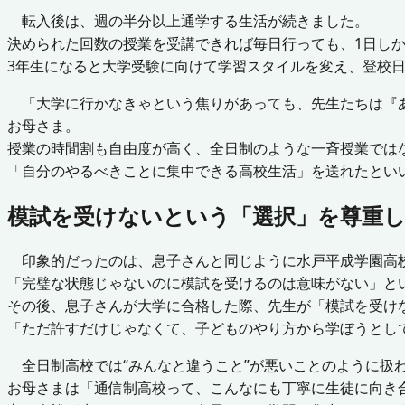
転入後は、週の半分以上通学する生活が続きました。
決められた回数の授業を受講できれば毎日行っても、1日し
3年生になると大学受験に向けて学習スタイルを変え、登校
「大学に行かなきゃという焦りがあっても、先生たちは『あ
お母さま。
授業の時間割も自由度が高く、全日制のような一斉授業では
「自分のやるべきことに集中できる高校生活」を送れたとい
模試を受けないという「選択」を尊重
印象的だったのは、息子さんと同じように水戸平成学園高校
「完璧な状態じゃないのに模試を受けるのは意味がない」と
その後、息子さんが大学に合格した際、先生が「模試を受け
「ただ許すだけじゃなくて、子どものやり方から学ぼうとし
全日制高校では“みんなと違うこと”が悪いことのように扱
お母さまは「通信制高校って、こんなにも丁寧に生徒に向き