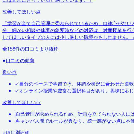
には非常に合っていると感じています。
」
改善してほしい点
「
学習が全て自己管理に委ねられているため、自律心がない
分、細かい相談や体調の急変時などの対応は、対面授業を行
してほしいタイプの人には少し厳しい環境かもしれません。
全
158
件の口コミより抜粋
口コミの傾向
良い点
✓
自分のペースで学習でき、体調や状況に合わせた柔軟
✓
オンライン授業や豊富な選択科目があり、興味に応じ
改善してほしい点
!
自己管理が求められるため、計画を立てられない人に
!
キャンパス間でルールが異なり、統一感がない点に不
項目別評価