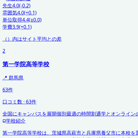
先生
4.0
(-0.2)
雰囲気
4.0
(+0.1)
単位取得
4.4
(±0.0)
学費
3.9
(+0.1)
（）内はサイト平均との差
2
第一学院高等学校
📍
群馬県
63件
口コミ数
·
63
件
全国にキャンパスを展開
個別最適の時間割
通学とオンライン
学校紹介
第一学院高等学校は、茨城県高萩市と兵庫県養父市に本校を