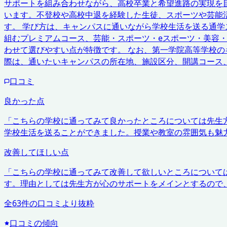
サポートを組み合わせながら、高校卒業と希望進路の実現を目
います。不登校や高校中退を経験した生徒、スポーツや芸能
す。 学び方は、キャンパスに通いながら学校生活を送る通学
組むプレミアムコース、芸能・スポーツ・eスポーツ・美容
わせて選びやすい点が特徴です。 なお、第一学院高等学校
際は、通いたいキャンパスの所在地、施設区分、開講コース
口コミ
良かった点
「
こちらの学校に通ってみて良かったところについては先生
学校生活を送ることができました。授業や教室の雰囲気も魅
改善してほしい点
「
こちらの学校に通ってみて改善して欲しいところについて
す。理由としては先生方が心のサポートをメインとするので
全
63
件の口コミより抜粋
口コミの傾向