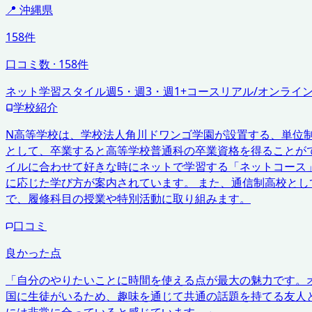
📍
沖縄県
158件
口コミ数
·
158
件
ネット学習スタイル
週5・週3・週1+コース
リアル/オンライ
学校紹介
N高等学校は、学校法人角川ドワンゴ学園が設置する、単位
として、卒業すると高等学校普通科の卒業資格を得ることが
イルに合わせて好きな時にネットで学習する「ネットコース
に応じた学び方が案内されています。 また、通信制高校と
で、履修科目の授業や特別活動に取り組みます。
口コミ
良かった点
「
自分のやりたいことに時間を使える点が最大の魅力です。
国に生徒がいるため、趣味を通じて共通の話題を持てる友人