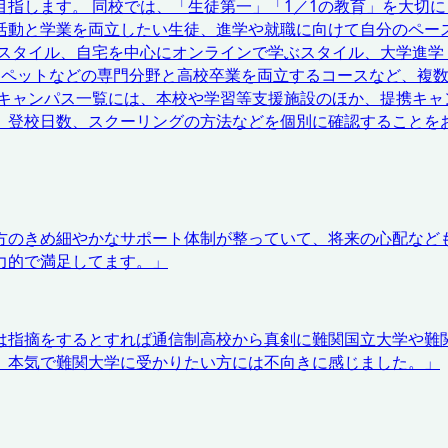
指します。 同校では、「生徒第一」「1／1の教育」を大切
活動と学業を両立したい生徒、進学や就職に向けて自分のペー
スタイル、自宅を中心にオンラインで学ぶスタイル、大学進学
・ペットなどの専門分野と高校卒業を両立するコースなど、複
のキャンパス一覧には、本校や学習等支援施設のほか、提携キャ
、登校日数、スクーリングの方法などを個別に確認することを
方のきめ細やかなサポート体制が整っていて、将来の心配など
力的で満足してます。
」
は指摘をするとすれば通信制高校から真剣に難関国立大学や難
、本気で難関大学に受かりたい方には不向きに感じました。
」