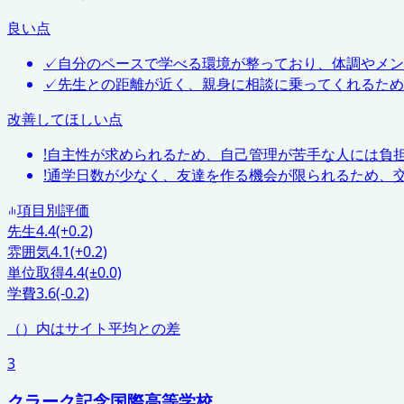
良い点
✓
自分のペースで学べる環境が整っており、体調やメ
✓
先生との距離が近く、親身に相談に乗ってくれるため
改善してほしい点
!
自主性が求められるため、自己管理が苦手な人には負
!
通学日数が少なく、友達を作る機会が限られるため、
項目別評価
先生
4.4
(+0.2)
雰囲気
4.1
(+0.2)
単位取得
4.4
(±0.0)
学費
3.6
(-0.2)
（）内はサイト平均との差
3
クラーク記念国際高等学校