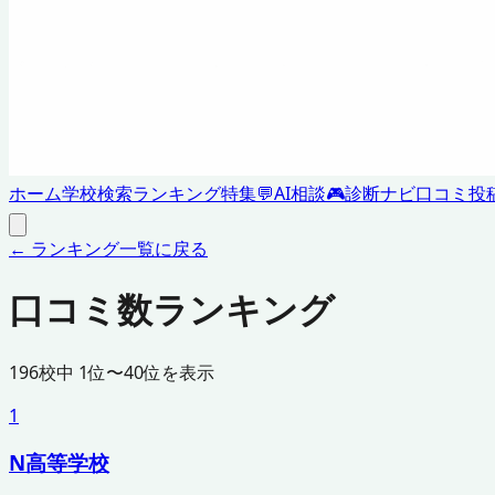
ホーム
学校検索
ランキング
特集
💬
AI相談
🎮
診断ナビ
口コミ投
← ランキング一覧に戻る
口コミ数ランキング
196
校中
1
位〜
40
位を表示
1
N高等学校