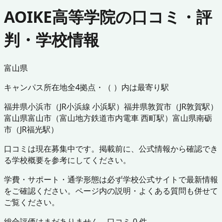
AOIKE高等学院の口コミ・評
判・学校情報
富山県
キャンパス所在地
全
4
拠点・（ ）内は最寄り駅
福井県
小浜市
（
JR小浜線 小浜駅
）
福井県
敦賀市
（
JR敦賀駅
）
富山県
富山市
（
富山地方鉄道市内電車 西町駅
）
富山県
南砺
市
（
JR福光駅
）
口コミは現在募集中です。掲載前に、公式情報から確認でき
る学校概要を参考にしてください。
学費・サポート・通学形態は必ず学校公式サイトで最新情報
をご確認ください。ページ内の説明・よくある質問も併せて
ご覧ください。
総合評価はまだありません。口コミ
0
件