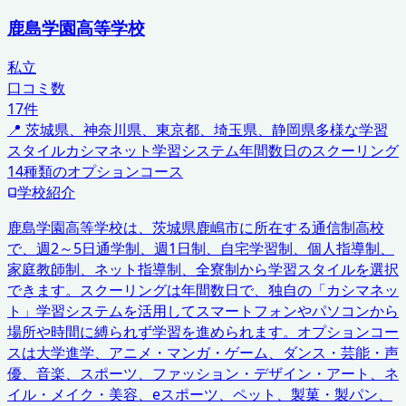
鹿島学園高等学校
私立
口コミ数
17
件
📍
茨城県、神奈川県、東京都、埼玉県、静岡県
多様な学習
スタイル
カシマネット学習システム
年間数日のスクーリング
14種類のオプションコース
学校紹介
鹿島学園高等学校は、茨城県鹿嶋市に所在する通信制高校
で、週2～5日通学制、週1日制、自宅学習制、個人指導制、
家庭教師制、ネット指導制、全寮制から学習スタイルを選択
できます。スクーリングは年間数日で、独自の「カシマネッ
ト」学習システムを活用してスマートフォンやパソコンから
場所や時間に縛られず学習を進められます。オプションコー
スは大学進学、アニメ・マンガ・ゲーム、ダンス・芸能・声
優、音楽、スポーツ、ファッション・デザイン・アート、ネ
イル・メイク・美容、eスポーツ、ペット、製菓・製パン、