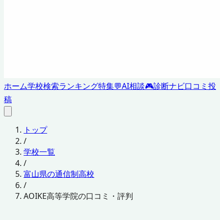
ホーム
学校検索
ランキング
特集
💬
AI相談
🎮
診断ナビ
口コミ投
稿
トップ
/
学校一覧
/
富山県の通信制高校
/
AOIKE高等学院の口コミ・評判