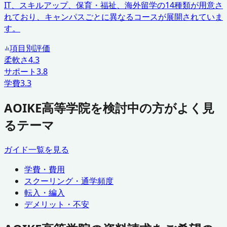
IT、スキルアップ、保育・福祉、海外留学の14種類が用意さ
れており、キャンパスごとに異なるコースが展開されていま
す。
項目別評価
柔軟さ
4.3
サポート
3.8
学費
3.3
AOIKE高等学院を検討中の方がよく見
るテーマ
ガイド一覧を見る
学費・費用
スクーリング・通学頻度
転入・編入
デメリット・不安