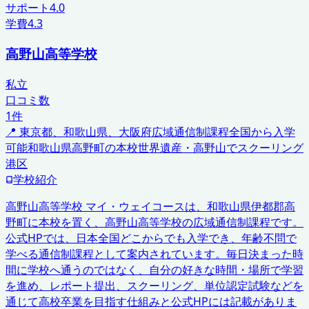
サポート
4.0
学費
4.3
高野山高等学校
私立
口コミ数
1
件
📍
東京都、和歌山県、大阪府
広域通信制課程
全国から入学
可能
和歌山県高野町の本校
世界遺産・高野山でスクーリング
港区
学校紹介
高野山高等学校 マイ・ウェイコースは、和歌山県伊都郡高
野町に本校を置く、高野山高等学校の広域通信制課程です。
公式HPでは、日本全国どこからでも入学でき、年齢不問で
学べる通信制課程として案内されています。毎日決まった時
間に学校へ通うのではなく、自分の好きな時間・場所で学習
を進め、レポート提出、スクーリング、単位認定試験などを
通じて高校卒業を目指す仕組みと公式HPには記載がありま