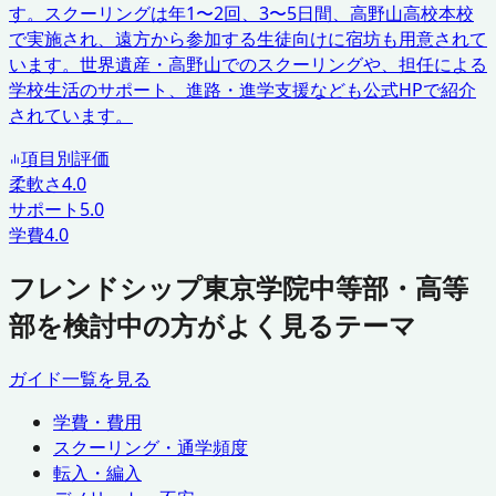
す。スクーリングは年1〜2回、3〜5日間、高野山高校本校
で実施され、遠方から参加する生徒向けに宿坊も用意されて
います。世界遺産・高野山でのスクーリングや、担任による
学校生活のサポート、進路・進学支援なども公式HPで紹介
されています。
項目別評価
柔軟さ
4.0
サポート
5.0
学費
4.0
フレンドシップ東京学院中等部・高等
部を検討中の方がよく見るテーマ
ガイド一覧を見る
学費・費用
スクーリング・通学頻度
転入・編入