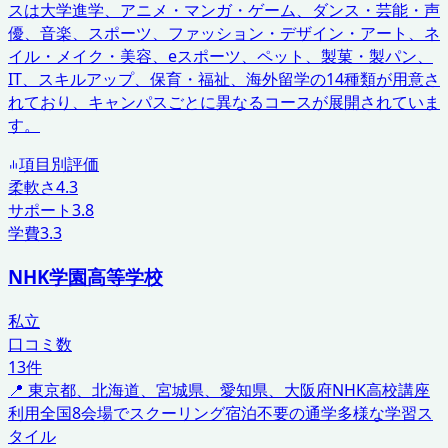
スは大学進学、アニメ・マンガ・ゲーム、ダンス・芸能・声
優、音楽、スポーツ、ファッション・デザイン・アート、ネ
イル・メイク・美容、eスポーツ、ペット、製菓・製パン、
IT、スキルアップ、保育・福祉、海外留学の14種類が用意さ
れており、キャンパスごとに異なるコースが展開されていま
す。
項目別評価
柔軟さ
4.3
サポート
3.8
学費
3.3
NHK学園高等学校
私立
口コミ数
13
件
📍
東京都、北海道、宮城県、愛知県、大阪府
NHK高校講座
利用
全国8会場でスクーリング
宿泊不要の通学
多様な学習ス
タイル