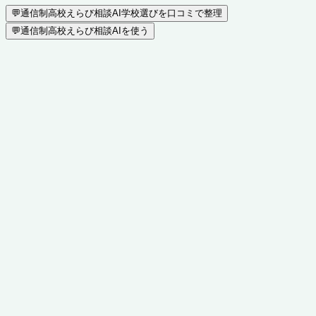
💬
通信制高校えらび相談AI
学校選びを口コミで整理
💬
通信制高校えらび相談AIを使う