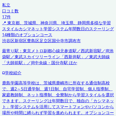
私立
口コミ数
17
件
📍
東京都、茨城県、神奈川県、埼玉県、静岡県
多様な学習
スタイル
カシマネット学習システム
年間数日のスクーリング
14種類のオプションコース
渋谷区
新宿区
豊島区
足立区
国分寺市
調布市
最寄り駅：
東京メトロ副都心線北参道駅／西武新宿駅／JR池
袋駅／東武スカイツリーライン「西新井駅」／東武大師線
「大師前駅」／JR中央線・国分寺駅 ほか
学校紹介
鹿島学園高等学校は、茨城県鹿嶋市に所在する通信制高校
で、週2～5日通学制、週1日制、自宅学習制、個人指導制、
家庭教師制、ネット指導制、全寮制から学習スタイルを選択
できます。スクーリングは年間数日で、独自の「カシマネッ
ト」学習システムを活用してスマートフォンやパソコンから
場所や時間に縛られず学習を進められます。オプションコー