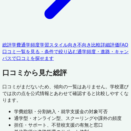
総評
学費
通学頻度
学習スタイル
向き不向き
比較
詳細評価
FAQ
口コミ一覧を見る・条件で絞り込む
通学頻度・進路・キャン
パスで口コミを探せます
口コミから見た総評
口コミがまだないため、傾向の一覧はありません。学校選び
では次の点を公式情報とあわせて確認すると比較しやすくな
ります。
学費総額・分割納入・就学支援金の対象可否
通学型・オンライン型、スクーリングや課外の頻度
担任・サポート、不登校支援の有無と窓口