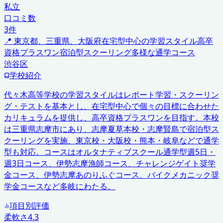
私立
口コミ数
3
件
📍
東京都、三重県、大阪府
在宅型中心の学習スタイル
高卒
資格プラスワン
宿泊型スクーリング
多様な通学コース
渋谷区
学校紹介
代々木高等学校の学習スタイルはレポート学習・スクーリン
グ・テストを基本とし、在宅型中心で個々の目標に合わせた
カリキュラムを提供し、高卒資格プラスワンを目指す。本校
は三重県志摩市にあり、志摩夏草本校・志摩賢島で宿泊型ス
クーリングを実施、東京校・大阪校・熊本・岐阜などで通学
型も対応。コースはオルタナティブスクール通学型週5日・
週3日コース、伊勢志摩漁師コース、チャレンジゲイト奨学
金コース、伊勢志摩あのりふぐコース、バイクメカニック奨
学金コースなど多岐にわたる。
項目別評価
柔軟さ
4.3