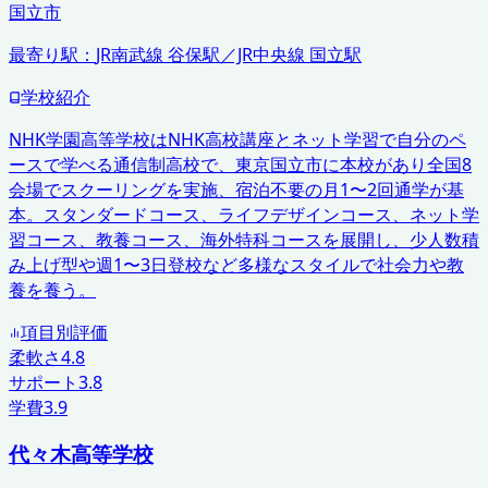
国立市
最寄り駅：
JR南武線 谷保駅／JR中央線 国立駅
学校紹介
NHK学園高等学校はNHK高校講座とネット学習で自分のペ
ースで学べる通信制高校で、東京国立市に本校があり全国8
会場でスクーリングを実施、宿泊不要の月1〜2回通学が基
本。スタンダードコース、ライフデザインコース、ネット学
習コース、教養コース、海外特科コースを展開し、少人数積
み上げ型や週1〜3日登校など多様なスタイルで社会力や教
養を養う。
項目別評価
柔軟さ
4.8
サポート
3.8
学費
3.9
代々木高等学校