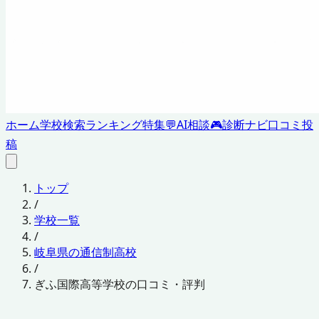
ホーム
学校検索
ランキング
特集
💬
AI相談
🎮
診断ナビ
口コミ投
稿
トップ
/
学校一覧
/
岐阜県の通信制高校
/
ぎふ国際高等学校の口コミ・評判