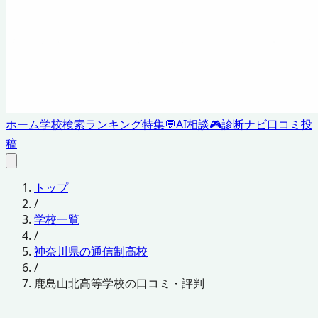
ホーム
学校検索
ランキング
特集
💬
AI相談
🎮
診断ナビ
口コミ投
稿
トップ
/
学校一覧
/
神奈川県の通信制高校
/
鹿島山北高等学校の口コミ・評判