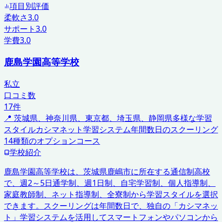
項目別評価
柔軟さ
3.0
サポート
3.0
学費
3.0
鹿島学園高等学校
私立
口コミ数
17
件
📍
茨城県、神奈川県、東京都、埼玉県、静岡県
多様な学習
スタイル
カシマネット学習システム
年間数日のスクーリング
14種類のオプションコース
学校紹介
鹿島学園高等学校は、茨城県鹿嶋市に所在する通信制高校
で、週2～5日通学制、週1日制、自宅学習制、個人指導制、
家庭教師制、ネット指導制、全寮制から学習スタイルを選択
できます。スクーリングは年間数日で、独自の「カシマネッ
ト」学習システムを活用してスマートフォンやパソコンから