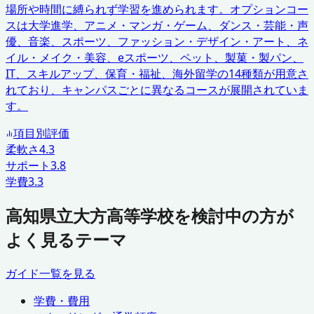
場所や時間に縛られず学習を進められます。オプションコー
スは大学進学、アニメ・マンガ・ゲーム、ダンス・芸能・声
優、音楽、スポーツ、ファッション・デザイン・アート、ネ
イル・メイク・美容、eスポーツ、ペット、製菓・製パン、
IT、スキルアップ、保育・福祉、海外留学の14種類が用意さ
れており、キャンパスごとに異なるコースが展開されていま
す。
項目別評価
柔軟さ
4.3
サポート
3.8
学費
3.3
高知県立大方高等学校を検討中の方が
よく見るテーマ
ガイド一覧を見る
学費・費用