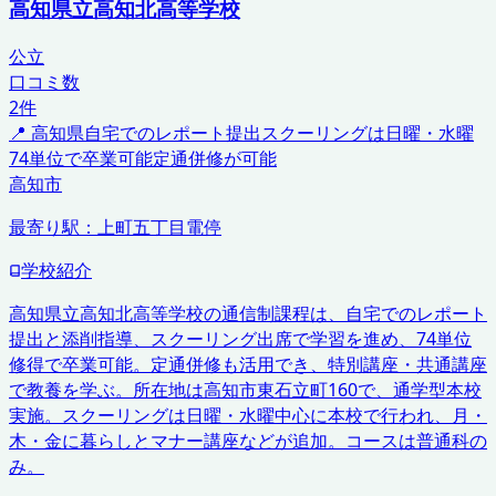
高知県立高知北高等学校
公立
口コミ数
2
件
📍
高知県
自宅でのレポート提出
スクーリングは日曜・水曜
74単位で卒業可能
定通併修が可能
高知市
最寄り駅：
上町五丁目電停
学校紹介
高知県立高知北高等学校の通信制課程は、自宅でのレポート
提出と添削指導、スクーリング出席で学習を進め、74単位
修得で卒業可能。定通併修も活用でき、特別講座・共通講座
で教養を学ぶ。所在地は高知市東石立町160で、通学型本校
実施。スクーリングは日曜・水曜中心に本校で行われ、月・
木・金に暮らしとマナー講座などが追加。コースは普通科の
み。