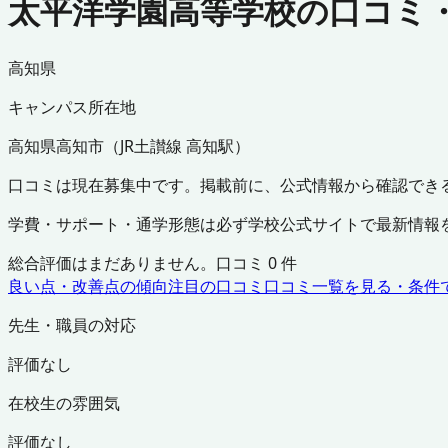
太平洋学園高等学校の口コミ
高知県
キャンパス所在地
高知県
高知市
（
JR土讃線 高知駅
）
口コミは現在募集中です。掲載前に、公式情報から確認でき
学費・サポート・通学形態は必ず学校公式サイトで最新情報
総合評価はまだありません。口コミ
0
件
良い点・改善点の傾向
注目の口コミ
口コミ一覧を見る・条件
先生・職員の対応
評価なし
在校生の雰囲気
評価なし