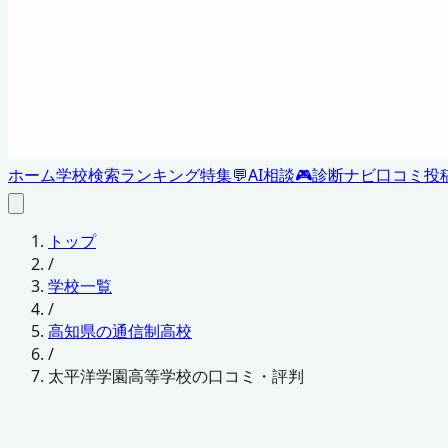
ホーム
学校検索
ランキング
特集
💬
AI相談
🎮
診断ナビ
口コミ投
トップ
/
学校一覧
/
高知県の通信制高校
/
太平洋学園高等学校の口コミ・評判