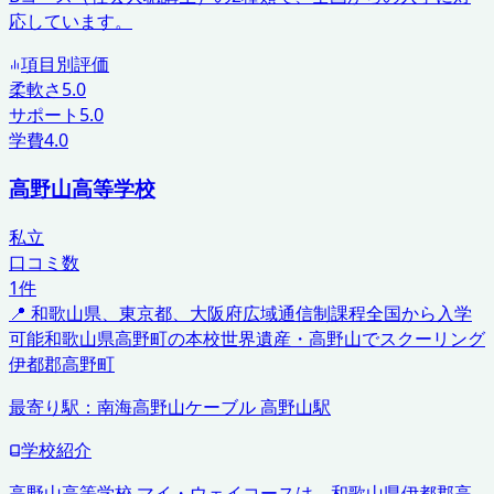
応しています。
項目別評価
柔軟さ
5.0
サポート
5.0
学費
4.0
高野山高等学校
私立
口コミ数
1
件
📍
和歌山県、東京都、大阪府
広域通信制課程
全国から入学
可能
和歌山県高野町の本校
世界遺産・高野山でスクーリング
伊都郡高野町
最寄り駅：
南海高野山ケーブル 高野山駅
学校紹介
高野山高等学校 マイ・ウェイコースは、和歌山県伊都郡高