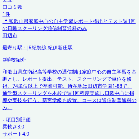
口コミ数
1
件
📍
和歌山県
家庭中心の自主学習
レポート提出とテスト
週1回
の日曜スクーリング
通信制普通科のみ
田辺市
最寄り駅：
JR紀勢線 紀伊新庄駅
学校紹介
和歌山県立南紀高等学校の通信制は家庭中心の自主学習を基
調とし、レポート提出、テスト、スクーリングで単位を修
得、74単位以上で卒業可能。所在地は田辺市学園1-88で、
通学型スクーリングを本校で週1回程度実施し日曜中心に指
導や実技を行う。新宮学級も設置。コースは通信制普通科の
み。
項目別評価
柔軟さ
3.0
サポート
4.0