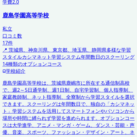
学費
2.0
鹿島学園高等学校
私立
口コミ数
17
件
📍
茨城県、神奈川県、東京都、埼玉県、静岡県
多様な学習
スタイル
カシマネット学習システム
年間数日のスクーリング
14種類のオプションコース
学校紹介
鹿島学園高等学校は、茨城県鹿嶋市に所在する通信制高校
で、週2～5日通学制、週1日制、自宅学習制、個人指導制、
家庭教師制、ネット指導制、全寮制から学習スタイルを選択
できます。スクーリングは年間数日で、独自の「カシマネッ
ト」学習システムを活用してスマートフォンやパソコンから
場所や時間に縛られず学習を進められます。オプションコー
スは大学進学、アニメ・マンガ・ゲーム、ダンス・芸能・声
優、音楽、スポーツ、ファッション・デザイン・アート、ネ