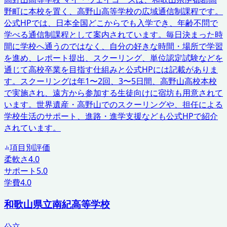
野町に本校を置く、高野山高等学校の広域通信制課程です。
公式HPでは、日本全国どこからでも入学でき、年齢不問で
学べる通信制課程として案内されています。毎日決まった時
間に学校へ通うのではなく、自分の好きな時間・場所で学習
を進め、レポート提出、スクーリング、単位認定試験などを
通じて高校卒業を目指す仕組みと公式HPには記載がありま
す。スクーリングは年1〜2回、3〜5日間、高野山高校本校
で実施され、遠方から参加する生徒向けに宿坊も用意されて
います。世界遺産・高野山でのスクーリングや、担任による
学校生活のサポート、進路・進学支援なども公式HPで紹介
されています。
項目別評価
柔軟さ
4.0
サポート
5.0
学費
4.0
和歌山県立南紀高等学校
公立