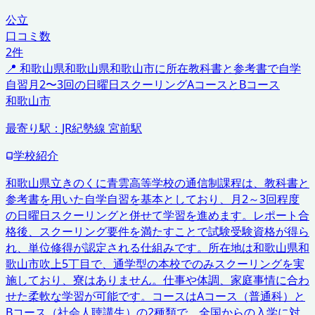
公立
口コミ数
2
件
📍
和歌山県
和歌山県和歌山市に所在
教科書と参考書で自学
自習
月2〜3回の日曜日スクーリング
AコースとBコース
和歌山市
最寄り駅：
JR紀勢線 宮前駅
学校紹介
和歌山県立きのくに青雲高等学校の通信制課程は、教科書と
参考書を用いた自学自習を基本としており、月2～3回程度
の日曜日スクーリングと併せて学習を進めます。レポート合
格後、スクーリング要件を満たすことで試験受験資格が得ら
れ、単位修得が認定される仕組みです。所在地は和歌山県和
歌山市吹上5丁目で、通学型の本校でのみスクーリングを実
施しており、寮はありません。仕事や体調、家庭事情に合わ
せた柔軟な学習が可能です。コースはAコース（普通科）と
Bコース（社会人聴講生）の2種類で、全国からの入学に対