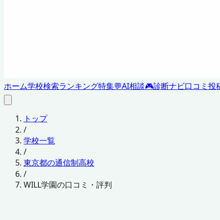
ホーム
学校検索
ランキング
特集
💬
AI相談
🎮
診断ナビ
口コミ投
トップ
/
学校一覧
/
東京都の通信制高校
/
WILL学園の口コミ・評判