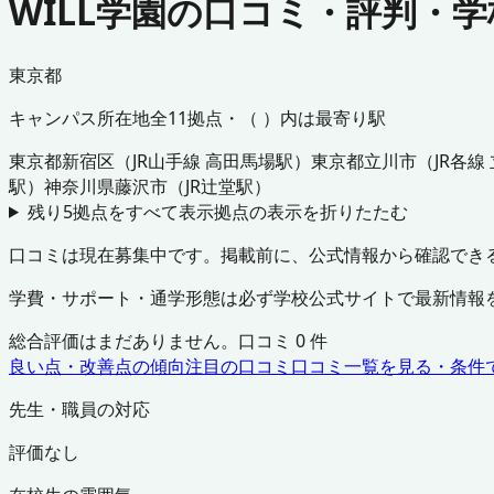
WILL学園の口コミ・評判・
東京都
キャンパス所在地
全
11
拠点・（ ）内は最寄り駅
東京都
新宿区
（
JR山手線 高田馬場駅
）
東京都
立川市
（
JR各線
駅
）
神奈川県
藤沢市
（
JR辻堂駅
）
残り
5
拠点をすべて表示
拠点の表示を折りたたむ
口コミは現在募集中です。掲載前に、公式情報から確認でき
学費・サポート・通学形態は必ず学校公式サイトで最新情報
総合評価はまだありません。口コミ
0
件
良い点・改善点の傾向
注目の口コミ
口コミ一覧を見る・条件
先生・職員の対応
評価なし