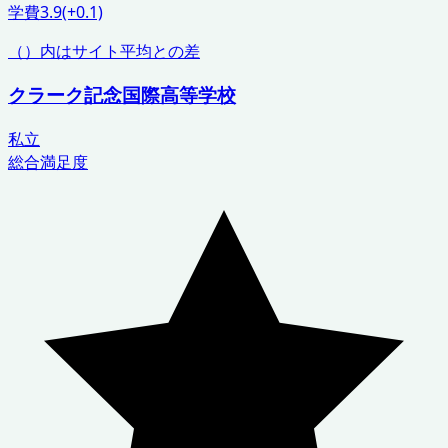
学費
3.9
(+0.1)
（）内はサイト平均との差
クラーク記念国際高等学校
私立
総合満足度