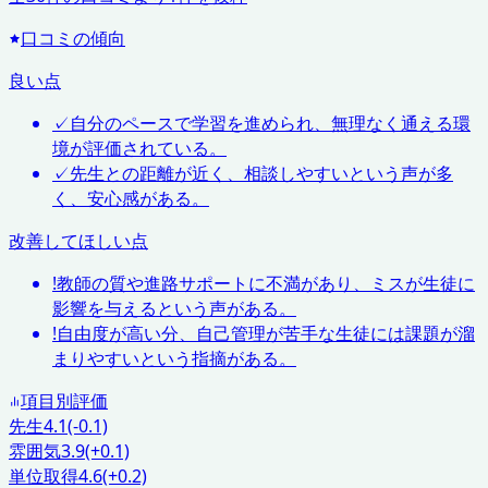
口コミの傾向
良い点
✓
自分のペースで学習を進められ、無理なく通える環
境が評価されている。
✓
先生との距離が近く、相談しやすいという声が多
く、安心感がある。
改善してほしい点
!
教師の質や進路サポートに不満があり、ミスが生徒に
影響を与えるという声がある。
!
自由度が高い分、自己管理が苦手な生徒には課題が溜
まりやすいという指摘がある。
項目別評価
先生
4.1
(-0.1)
雰囲気
3.9
(+0.1)
単位取得
4.6
(+0.2)