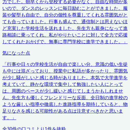
力でした。朝早くから登校する必要がなく、自由な時間が多
いので、ダンスのレッスンに毎日励むことができました。服
装や髪型も自由で、自分の個性を尊重してくれる雰囲気がと
ても合っていました。行事も盛んで、通信制とは思えないほ
ど充実した学校生活を送れました。先生方も親身になって進
路相談に乗ってくれ、私がやりたいことに対して全力で応援
してくれたおかげで、無事に専門学校に進学できました。
」
気になった点
「
行事や日々の学校生活が自由で楽しい分、意識の低い生徒
も中には混ざっており、授業中に私語が多かったり、雰囲気
が少し騒がしいと感じる時がありました。本気で大学進学を
考えていて、静かな環境で集中して勉強したい人にとって
は、周囲のペースが少し緩いと感じてしまうかもしれませ
ん。先生方も優しくフレンドリーな反面、全日制の進学校の
ような厳しい指導や徹底した進路指導を期待していると、物
足りなさを感じる可能性がある点は注意すべきかと思いま
す。
」
全
30
件の口コミより
1
件を抜粋