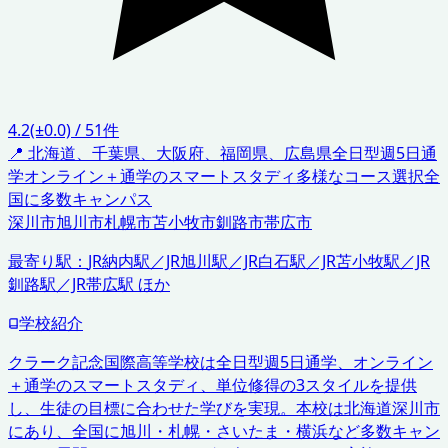
4.2
(±0.0)
/
51
件
📍
北海道、千葉県、大阪府、福岡県、広島県
全日型週5日通
学
オンライン＋通学のスマートスタディ
多様なコース選択
全
国に多数キャンパス
深川市
旭川市
札幌市
苫小牧市
釧路市
帯広市
最寄り駅：
JR納内駅／JR旭川駅／JR白石駅／JR苫小牧駅／JR
釧路駅／JR帯広駅 ほか
学校紹介
クラーク記念国際高等学校は全日型週5日通学、オンライン
＋通学のスマートスタディ、単位修得の3スタイルを提供
し、生徒の目標に合わせた学びを実現。本校は北海道深川市
にあり、全国に旭川・札幌・さいたま・横浜など多数キャン