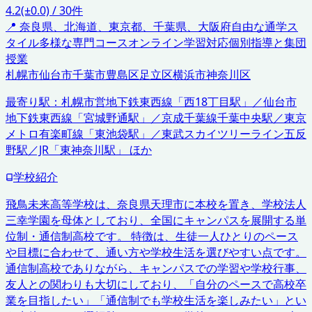
4.2
(±0.0)
/
30
件
📍
奈良県、北海道、東京都、千葉県、大阪府
自由な通学ス
タイル
多様な専門コース
オンライン学習対応
個別指導と集団
授業
札幌市
仙台市
千葉市
豊島区
足立区
横浜市神奈川区
最寄り駅：
札幌市営地下鉄東西線「西18丁目駅」／仙台市
地下鉄東西線「宮城野通駅」／京成千葉線千葉中央駅／東京
メトロ有楽町線「東池袋駅」／東武スカイツリーライン五反
野駅／JR「東神奈川駅」 ほか
学校紹介
飛鳥未来高等学校は、奈良県天理市に本校を置き、学校法人
三幸学園を母体としており、全国にキャンパスを展開する単
位制・通信制高校です。 特徴は、生徒一人ひとりのペース
や目標に合わせて、通い方や学校生活を選びやすい点です。
通信制高校でありながら、キャンパスでの学習や学校行事、
友人との関わりも大切にしており、「自分のペースで高校卒
業を目指したい」「通信制でも学校生活を楽しみたい」とい