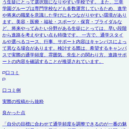
う生徒にとって選択肢になりやすい学校です。 また、三幸
学園グループは専門学校なども多数運営しているため、進学
や将来の職業を意識した学びにもつながりやすい環境があり
ます。美容・医療・福祉・スポーツ・保育・ブライダルな
ど、将来やってみたい分野がある生徒にとっては、早い段階
から進路を考えやすい点も特徴です。 一方で、通学スタイ
ルや選べるコース、行事、サポート内容はキャンパスによっ
て異なる場合があります。検討する際は、希望するキャンパ
スで実際の通学頻度、雰囲気、先生との関わり方、進路サポ
ートの内容を確認することが推奨されています。
口コミ
口コミ例
実際の投稿から抜粋
良かった点
「
自分の目標に合わせて通学頻度を調整できるのが一番の魅