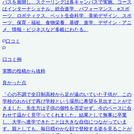
パスを展開し、スクーリングは各キャンパスで実施。コース
はインターナショナル、総合進学、パフォーマンス、eスポ
ーツ、ロボティクス、ペット生命科学、美術デザイン、スポ
ーツ、保育・福祉、食物栄養、基礎、進学、デザイン・アニ
メ、情報・ビジネスなど多岐にわたる。
口コミ
口コミ例
実際の投稿から抜粋
良かった点
「
心の不調で全日制高校から足が遠のいていた子供が、この
学校のおかげで再び学校という場所に希望を見出すことがで
きました。先生方は子供の個性を否定せず、今のペースに合
わせて温かく見守ってくれました。結果として無事に卒業
し、大学へ進学できたことは大きな自信につながっていま
す。親としても、毎日穏やかな顔で登校する姿を見ることが