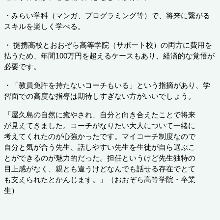
・みらい学科（マンガ、プログラミング等）で、将来に繋がる
スキルを楽しく学べる。
・ 提携高校とおおぞら高等学院（サポート校）の両方に費用を
払うため、年間100万円を超えるケースもあり、経済的な覚悟が
必要です。
・「教員免許を持たないコーチもいる」という指摘があり、学
習面での高度な指導は期待しすぎない方がいいでしょう。
「屋久島の自然に癒やされ、自分と向き合えたことで将来
が見えてきました。コーチがなりたい大人について一緒に
考えてくれたのが心強かったです。マイコーチ制度なので
自分と気が合う先生、話しや
すい先生を生徒が自ら選ぶこ
とができるのが魅力的だった。担任というけど先生独特の
目上感がなく、親とも違うけどなんでも話せる存在でとて
も支えられたとかんじます。」（おおぞら高等学院・卒業
生）