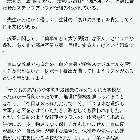
・最初は「週1回」から、元気になれば「週5回」へ。体調に合
わせたステップアップが仕組み化されている。
・先生がとにかく優しく、生徒の「ありのまま」を肯定してく
れる文化がある。
・授業に関して、「簡単すぎて大学受験には不安」という声が
多数。あくまで高校卒業を第一目標にする人向けという印象で
す
・
自由な校風であるため、自分自身で学習スケジュールを管理
する意思がないと、レポート提出が滞ってしまうリスクがある
という声があります。
「
子どもの気持ちや体調を最優先に考えてくれる学校だ
った点が一番良かったです。無理に登校を強いられること
はなく、「今日は来られただけで十分」「今は休む選択も
大事」と声をかけていただき、親としても救われました。
ただ、全日制のような行事やクラスの一体感を強く求める
生徒には、少し物足りなく感じるかもしれません。自由度
が高い分、自己管理が苦手な場合は、保護者や先生との連
携がより重要になる学校だと思います。
」（第一学院高