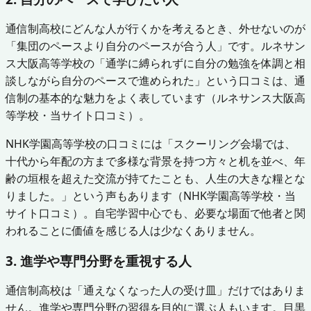
通信制高校にどんな人が行くかを考えるとき、外せないのが
「集団のペースより自分のペースが合う人」です。ルネサン
ス大阪高等学校の「通学に縛られずに自分の勉強を体調と相
談しながら自分のペースで進められた」という口コミは、通
信制の基本的な魅力をよく表しています（ルネサンス大阪高
等学校・当サイト口コミ）。
NHK学園高等学校の口コミには「スクーリング会場では、
十代から年配の方まで多様な背景を持つ方々と机を並べ、年
齢の垣根を超えた交流が持てたことも、人生の大きな糧とな
りました。」という声もあります（NHK学園高等学校・当
サイト口コミ）。自宅学習中心でも、必要な場面で他者と関
われることに価値を感じる人は少なくありません。
3. 進学や専門分野を重視する人
通信制高校は「通えなくなった人の受け皿」だけではありま
せん。進学や専門分野の習得を目的に選ぶ人もいます。目黒