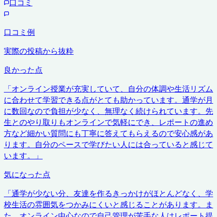
口コミ
口コミ例
実際の投稿から抜粋
良かった点
「
オンライン授業が充実していて、自分の体調や生活リズム
に合わせて学習できる点がとても助かっています。通学が月
に数回なので負担が少なく、無理なく続けられています。先
生とのやり取りもオンラインで気軽にでき、レポートの進め
方など細かい質問にも丁寧に答えてもらえるので安心感があ
ります。自分のペースで学びたい人には合っていると感じて
います。
」
気になった点
「
通学が少ない分、友達を作るきっかけがほとんどなく、学
校生活の雰囲気をつかみにくいと感じることがあります。ま
た、オンライン中心なので自己管理が苦手な人はレポート提