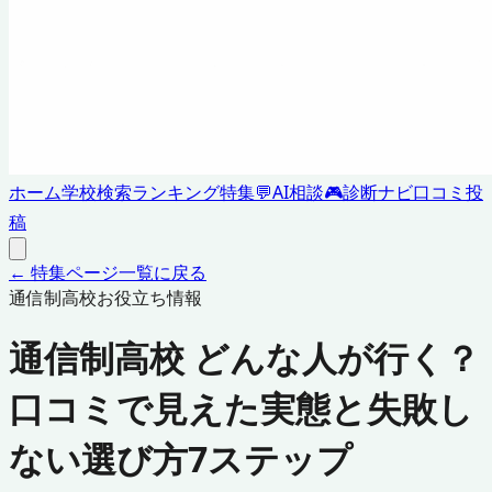
ホーム
学校検索
ランキング
特集
💬
AI相談
🎮
診断ナビ
口コミ投
稿
← 特集ページ一覧に戻る
通信制高校お役立ち情報
通信制高校 どんな人が行く？
口コミで見えた実態と失敗し
ない選び方7ステップ