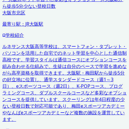
ら徒歩5分
少ない登校日数
大阪市北区
最寄り駅：
JR大阪駅
学校紹介
ルネサンス大阪高等学校は、スマートフォン・タブレット・
パソコンを活用した自宅でのネット学習を中心とした通信制
高校です。学習スタイルは通信コースにオプションコースを
組み合わせる仕組みで、生徒は自分のペースで学習を進めな
がら高卒資格を取得できます。大阪駅・梅田駅から徒歩5分
の好立地に位置し、通学スタンダードコース（週1～3
日）、eスポーツコース（週2日）、K-POPコース、プログ
ラミングコース、ダブルスクールコースなど多彩なオプショ
ンコースを提供しています。スクーリングは年4日程度の少
ない登校日数で対応可能であり、梅田eスポーツアカデミー
やなんばeスポーツアカデミーなど複数の施設を運営してい
ます。