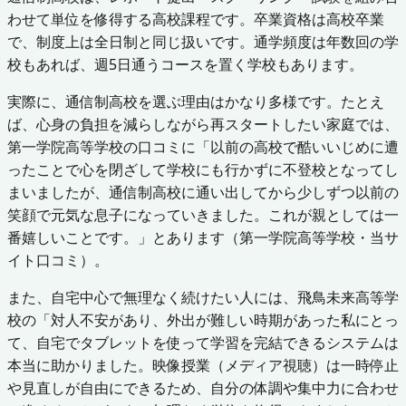
わせて単位を修得する高校課程です。卒業資格は高校卒業
で、制度上は全日制と同じ扱いです。通学頻度は年数回の学
校もあれば、週5日通うコースを置く学校もあります。
実際に、通信制高校を選ぶ理由はかなり多様です。たとえ
ば、心身の負担を減らしながら再スタートしたい家庭では、
第一学院高等学校の口コミに「以前の高校で酷いいじめに遭
ったことで心を閉ざして学校にも行かずに不登校となってし
まいましたが、通信制高校に通い出してから少しずつ以前の
笑顔で元気な息子になっていきました。これが親としては一
番嬉しいことです。」とあります（第一学院高等学校・当サ
イト口コミ）。
また、自宅中心で無理なく続けたい人には、飛鳥未来高等学
校の「対人不安があり、外出が難しい時期があった私にとっ
て、自宅でタブレットを使って学習を完結できるシステムは
本当に助かりました。映像授業（メディア視聴）は一時停止
や見直しが自由にできるため、自分の体調や集中力に合わせ