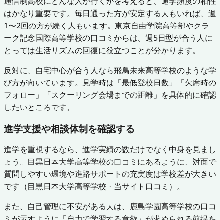
通信制高校にどんな人が行くかを考えると、通学頻度の相性
はかなり重要です。毎日通った方が安定する人もいれば、週
1〜2回の方が続く人もいます。東京自由学院高等部やクラ
ーク記念国際高等学校の口コミからは、週5日型が合う人に
とっては生活リズムの回復に役立つことが分かります。
反対に、自宅中心が合う人なら飛鳥未来高等学校のような学
び方が向いています。見学時は「最低登校日数」「欠席時の
フォロー」「スクーリング会場までの距離」を具体的に確認
したいところです。
進学支援や相談体制を確認する
進学を重視するなら、進学実績の数だけでなく中身を見まし
ょう。目黒日本大学高等学校の口コミにあるように、対面で
質問しやすい環境や進路サポートの充実度は学校差が大きい
です（目黒日本大学高等学校・当サイト口コミ）。
また、自己管理に不安がある人は、鹿島学園高等学校の口コ
ミが示すように「自力で学習する意欲」が求められる前提を