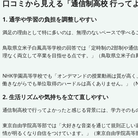
口コミから見える「通信制高校 行って
1. 通学や学習の負担を調整しやすい
満足の理由として特に多いのは、無理のないペースで学べる
鳥取県立米子白鳳高等学校の回答では「定時制の2部制や通
理なく両立して卒業を目指せる点です。」（鳥取県立米子白
NHK学園高等学校でも「オンデマンドの授業動画は質が高
働きながらでも単位取得のハードルは高くありません。」（
2. 生活リズムや気持ちを立て直しやすい
通信制高校で行ってよかったと感じる背景には、学力そのも
東京自由学院高等部では「大好きな音楽を通じて規則正しい
情が明るくなり自信をつけています。」（東京自由学院高等