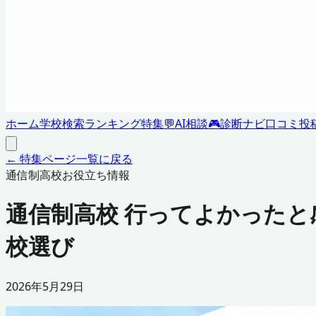
ホーム
学校検索
ランキング
特集
💬
AI相談
🎮
診断ナビ
口コミ投
← 特集ページ一覧に戻る
通信制高校お役立ち情報
通信制高校 行ってよかった
校選び
2026年5月29日