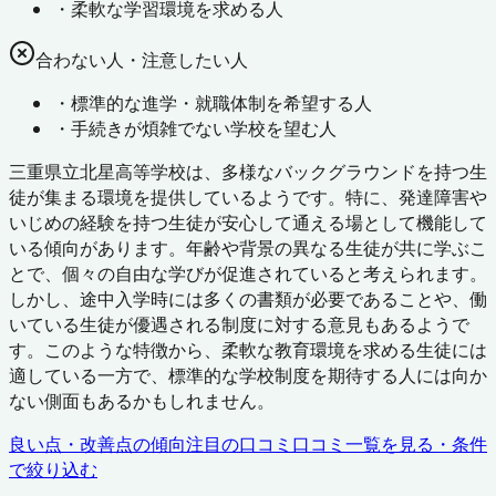
・
柔軟な学習環境を求める人
合わない人・注意したい人
・
標準的な進学・就職体制を希望する人
・
手続きが煩雑でない学校を望む人
三重県立北星高等学校は、多様なバックグラウンドを持つ生
徒が集まる環境を提供しているようです。特に、発達障害や
いじめの経験を持つ生徒が安心して通える場として機能して
いる傾向があります。年齢や背景の異なる生徒が共に学ぶこ
とで、個々の自由な学びが促進されていると考えられます。
しかし、途中入学時には多くの書類が必要であることや、働
いている生徒が優遇される制度に対する意見もあるようで
す。このような特徴から、柔軟な教育環境を求める生徒には
適している一方で、標準的な学校制度を期待する人には向か
ない側面もあるかもしれません。
良い点・改善点の傾向
注目の口コミ
口コミ一覧を見る・条件
で絞り込む