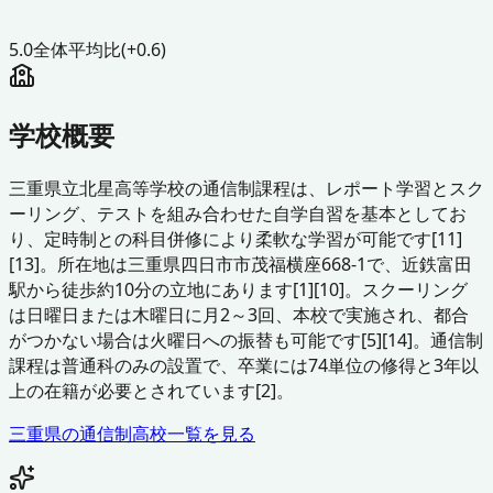
5.0
全体平均比
(+0.6)
学校概要
三重県立北星高等学校の通信制課程は、レポート学習とスク
ーリング、テストを組み合わせた自学自習を基本としてお
り、定時制との科目併修により柔軟な学習が可能です[11]
[13]。所在地は三重県四日市市茂福横座668-1で、近鉄富田
駅から徒歩約10分の立地にあります[1][10]。スクーリング
は日曜日または木曜日に月2～3回、本校で実施され、都合
がつかない場合は火曜日への振替も可能です[5][14]。通信制
課程は普通科のみの設置で、卒業には74単位の修得と3年以
上の在籍が必要とされています[2]。
三重県
の通信制高校一覧を見る