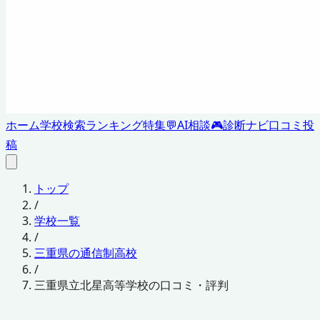
ホーム
学校検索
ランキング
特集
💬
AI相談
🎮
診断ナビ
口コミ投
稿
トップ
/
学校一覧
/
三重県の通信制高校
/
三重県立北星高等学校の口コミ・評判